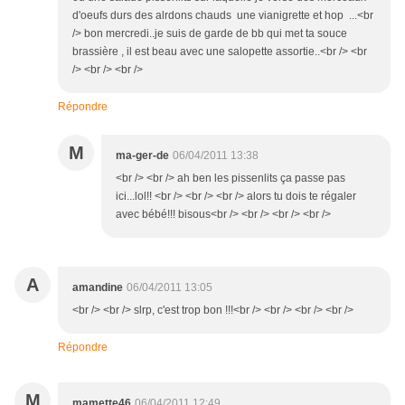
d'oeufs durs des alrdons chauds une vianigrette et hop ...<br
/> bon mercredi..je suis de garde de bb qui met ta souce
brassière , il est beau avec une salopette assortie..<br /> <br
/> <br /> <br />
Répondre
M
ma-ger-de
06/04/2011 13:38
<br /> <br /> ah ben les pissenlits ça passe pas
ici...lol!! <br /> <br /> <br /> alors tu dois te régaler
avec bébé!!! bisous<br /> <br /> <br /> <br />
A
amandine
06/04/2011 13:05
<br /> <br /> slrp, c'est trop bon !!!<br /> <br /> <br /> <br />
Répondre
M
mamette46
06/04/2011 12:49