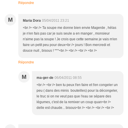
Répondre
M
Maria Dora
05/04/2011 23:21
<br /> <br /> Ta soupe me donne bien envie Magerde , hélas
je n'en fais pas car je suis seule a en manger , monsieur
n'aime pas la soupe ! Je crois que cette semaine je vais m'en
faire un petit peu pour deux<br /> jours ! Bon mercredi et
douce nuit , bisous ! ***<br /> <br /> <br /> <br />
Répondre
M
ma-ger-de
06/04/2011 08:55
<br /> <br /> ben tu peux t'en faire et t'en congeler un
peu ( dans des minis bouteilles) pour la décongeler,
le truc si on ne veut pas que l'eau se sépare des
légumes, c'est de la remixer un coup quan<br />
delle est chaude... bisous<br /> <br /> <br /> <br />