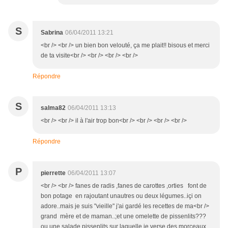
S
Sabrina
06/04/2011 13:21
<br /> <br /> un bien bon velouté, ça me plait!! bisous et merci
de ta visite<br /> <br /> <br /> <br />
Répondre
S
salma82
06/04/2011 13:13
<br /> <br /> il à l'air trop bon<br /> <br /> <br /> <br />
Répondre
P
pierrette
06/04/2011 13:07
<br /> <br /> fanes de radis ,fanes de carottes ,orties font de
bon potage en rajoutant unautres ou deux légumes..içi on
adore..mais je suis "vieille" j'ai gardé les recettes de ma<br />
grand mère et de maman..;et une omelette de pissenlits???
ou une salade pissenlits sur laquelle je verse des morceaux