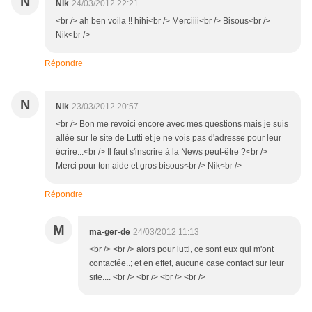
N
Nik
24/03/2012 22:21
<br /> ah ben voila !! hihi<br /> Merciiii<br /> Bisous<br />
Nik<br />
Répondre
N
Nik
23/03/2012 20:57
<br /> Bon me revoici encore avec mes questions mais je suis
allée sur le site de Lutti et je ne vois pas d'adresse pour leur
écrire...<br /> Il faut s'inscrire à la News peut-être ?<br />
Merci pour ton aide et gros bisous<br /> Nik<br />
Répondre
M
ma-ger-de
24/03/2012 11:13
<br /> <br /> alors pour lutti, ce sont eux qui m'ont
contactée..; et en effet, aucune case contact sur leur
site.... <br /> <br /> <br /> <br />