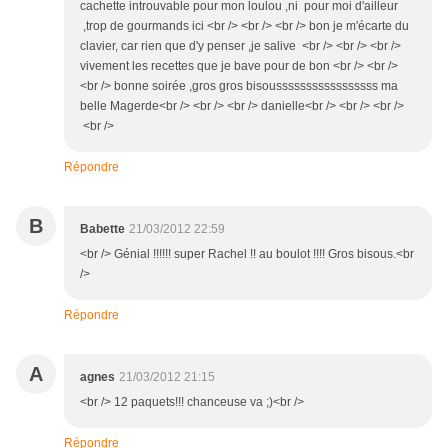
cachette introuvable pour mon loulou ,ni pour moi d'ailleur
,trop de gourmands ici <br /> <br /> <br /> bon je m'écarte du
clavier, car rien que d'y penser ,je salive <br /> <br /> <br />
vivement les recettes que je bave pour de bon <br /> <br />
<br /> bonne soirée ,gros gros bisousssssssssssssssss ma
belle Magerde<br /> <br /> <br /> danielle<br /> <br /> <br />
<br />
Répondre
B
Babette
21/03/2012 22:59
<br /> Génial !!!!!! super Rachel !! au boulot !!!! Gros bisous.<br
/>
Répondre
A
agnes
21/03/2012 21:15
<br /> 12 paquets!!! chanceuse va ;)<br />
Répondre