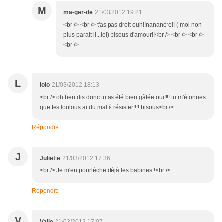
M
ma-ger-de
21/03/2012 19:21
<br /> <br /> t'as pas droit euh!!nananère!! ( moi non
plus parait il...lol) bisous d'amour!!<br /> <br /> <br />
<br />
L
lolo
21/03/2012 18:13
<br /> oh ben dis donc tu as été bien gâtée oui!!!! tu m'étonnes
que tes loulous ai du mal à résister!!!! bisous<br />
Répondre
J
Juliette
21/03/2012 17:36
<br /> Je m'en pourlèche déjà les babines !<br />
Répondre
V
Valie
21/03/2012 17:07