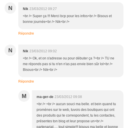
N
Nik
23/03/2012 09:27
<br /> Super ça !!! Merci bcp pour les infos<br /> Bisous et
bonne journée<br /> Nik<br />
Répondre
N
Nik
23/03/2012 09:02
<br /> Ok, et on s'adresse ou pour débuter ça ?<br /> TU ne
me réponds pas si tu n'en n'as pas envie bien sûr lol<br />
Bisous<br /> Nik<br />
Répondre
M
ma-ger-de
23/03/2012 09:08
<br /> <br /> aucun souci ma belle. et bein quand tu
promènes sur le web, tuvois des boutiques qui ont
des produits qui te correspondent, tu les contactes,
présentes ton blog et leur propose un<br />
partenariat..... tout simple!!! bisous ma belle et bonne