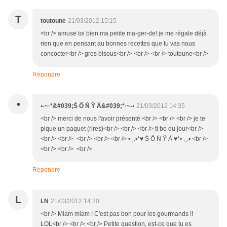
T
toutoune
21/03/2012 15:15
<br /> amuse toi bien ma petite ma-ger-de! je me régale déjà
rien que en pensant au bonnes recettes que tu vas nous
concocter<br /> gros bisous<br /> <br /> <br /> toutoune<br />
Répondre
•
•-~·*&#039;Ś Ő Ń Ŷ Á&#039;*·~-•
21/03/2012 14:35
<br /> merci de nous l'avoir présenté <br /> <br /> <br /> je te
pique un paquet (rires)<br /> <br /> <br /> ti bo du jour<br />
<br /> <br /> <br /> <br /> <br /> •.¸.•*♥ Ś Ő Ń Ŷ Á ♥*• .¸.• <br />
<br /> <br /> <br />
Répondre
L
LN
21/03/2012 14:20
<br /> Miam miam ! C'est pas bon pour les gourmands !!
LOL<br /> <br /> <br /> Petite question, est-ce que tu es