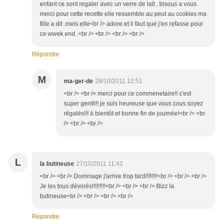
enfant ce sont regaler avec un verre de lait , bisous a vous
merci pour cette recette elle ressemble au peut au ccokies ma
fille a dit .meis elle<br /> adore et il faut que j'en refasse pour
ce wwek end .<br /> <br /> <br /> <br />
Répondre
M
ma-ger-de
28/10/2011 12:51
<br /> <br /> merci pour ce commenetaire!! c'est
super gentil!! je suis heureuse que vous cous soyez
régalés!!! à bientôt et bonne fin de journée!<br /> <br
/> <br /> <br />
L
la butineuse
27/10/2011 11:42
<br /> <br /> Dommage j'arrive trop tard!!!!!!!!<br /> <br /> <br />
Je les tous dévorés!!!!!!!!!<br /> <br /> <br /> Bizz la
butineuse<br /> <br /> <br /> <br />
Répondre