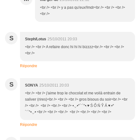
<br /> <br /> y a pas qu'eux!!mdr<br /> <br /> <br />
<br />
S
Steph/Lotus
25/10/2011 20:03
<br /> <br /> A refaire donc hi hi hi bizzzz<br /> <br /> <br />
<br />
Répondre
S
SONYA
25/10/2011 20:03
<br /> <br /> j'aime trop le chocolat et me voilà entrain de
saliver (rires)<br /> <br /> <br /> gros bisous du soir<br /> <br
/> <br /> <br /> <br /> <br /> •.¸.•*´¨`*•.♥ Ś Ő Ń Ŷ Á ♥.•*
´¨`*•.¸.• <br /> <br /> <br /> <br /> <br /> <br /> <br />
Répondre