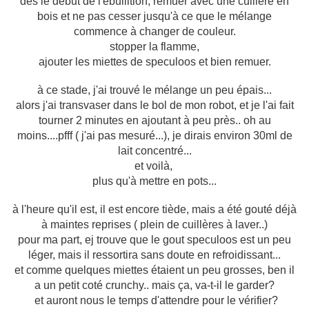
dès le début de l'ébullition, remuer avec une cuillère en
bois et ne pas cesser jusqu'à ce que le mélange
commence à changer de couleur.
stopper la flamme,
ajouter les miettes de speculoos et bien remuer.
à ce stade, j'ai trouvé le mélange un peu épais...
alors j'ai transvaser dans le bol de mon robot, et je l'ai fait
tourner 2 minutes en ajoutant à peu près.. oh au
moins....pfff ( j'ai pas mesuré...), je dirais environ 30ml de
lait concentré...
et voilà,
plus qu'à mettre en pots...
à l'heure qu'il est, il est encore tiède, mais a été gouté déjà
à maintes reprises ( plein de cuillères à laver..)
pour ma part, ej trouve que le gout speculoos est un peu
léger, mais il ressortira sans doute en refroidissant...
et comme quelques miettes étaient un peu grosses, ben il
a un petit coté crunchy.. mais ça, va-t-il le garder?
et auront nous le temps d'attendre pour le vérifier?