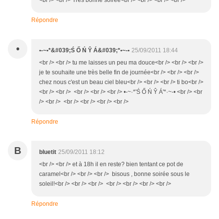
<br /> <br /> Très bonne soirée<br /> <br /> <br /> <br />
Répondre
•
•-~•*&#039;Ś Ő Ń Ŷ Á&#039;*•~-•
25/09/2011 18:44
<br /> <br /> tu me laisses un peu ma douce<br /> <br /> <br />
je te souhaite une très belle fin de journée<br /> <br /> <br />
chez nous c'est un beau ciel bleu<br /> <br /> <br /> ti bo<br />
<br /> <br /> <br /> <br /> <br /> •-~·*'Ś Ő Ń Ŷ Á'*·~-• <br /> <br
/> <br /> <br /> <br /> <br /> <br />
Répondre
B
bluetit
25/09/2011 18:12
<br /> <br /> et à 18h il en reste? bien tentant ce pot de
caramel<br /> <br /> <br /> bisous , bonne soirée sous le
soleil!<br /> <br /> <br /> <br /> <br /> <br /> <br />
Répondre