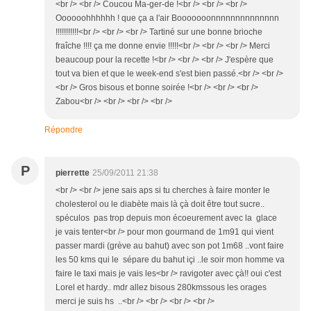
<br /> <br /> Coucou Ma-ger-de !<br /> <br /> <br />
Oooooohhhhhh ! que ça a l'air Booooooonnnnnnnnnnnnnn
!!!!!!!!!!!<br /> <br /> <br /> Tartiné sur une bonne brioche
fraîche !!!! ça me donne envie !!!!!<br /> <br /> <br /> Merci
beaucoup pour la recette !<br /> <br /> <br /> J'espère que
tout va bien et que le week-end s'est bien passé.<br /> <br />
<br /> Gros bisous et bonne soirée !<br /> <br /> <br />
Zabou<br /> <br /> <br /> <br />
Répondre
P
pierrette
25/09/2011 21:38
<br /> <br /> jene sais aps si tu cherches à faire monter le
cholesterol ou le diabète mais là çà doit être tout sucre..
spéculos pas trop depuis mon écoeurement avec la glace
je vais tenter<br /> pour mon gourmand de 1m91 qui vient
passer mardi (grève au bahut) avec son pot 1m68 ..vont faire
les 50 kms qui le sépare du bahut içi ..le soir mon homme va
faire le taxi mais je vais les<br /> ravigoter avec çà!! oui c'est
Lorel et hardy.. mdr allez bisous 280kmssous les orages
merci je suis hs ..<br /> <br /> <br /> <br />