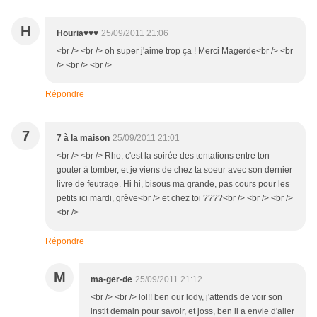
H
Houria♥♥♥
25/09/2011 21:06
<br /> <br /> oh super j'aime trop ça ! Merci Magerde<br /> <br
/> <br /> <br />
Répondre
7
7 à la maison
25/09/2011 21:01
<br /> <br /> Rho, c'est la soirée des tentations entre ton
gouter à tomber, et je viens de chez ta soeur avec son dernier
livre de feutrage. Hi hi, bisous ma grande, pas cours pour les
petits ici mardi, grève<br /> et chez toi ????<br /> <br /> <br />
<br />
Répondre
M
ma-ger-de
25/09/2011 21:12
<br /> <br /> lol!! ben our lody, j'attends de voir son
instit demain pour savoir, et joss, ben il a envie d'aller