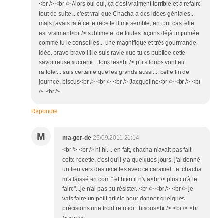
<br /> <br /> Alors oui oui, ça c'est vraiment terrible et à refaire
tout de suite... c'est vrai que Chacha a des idées géniales...
mais j'avais raté cette recette il me semble, en tout cas, elle
est vraiment<br /> sublime et de toutes façons déjà imprimée
comme tu le conseilles... une magnifique et très gourmande
idée, bravo bravo !!! je suis ravie que tu es publiée cette
savoureuse sucrerie... tous les<br /> p'tits loups vont en
raffoler... suis certaine que les grands aussi.... belle fin de
journée, bisous<br /> <br /> <br /> Jacqueline<br /> <br /> <br
/> <br />
Répondre
M
ma-ger-de
25/09/2011 21:14
<br /> <br /> hi hi.... en fait, chacha n'avait pas fait
cette recette, c'est qu'il y a quelques jours, j'ai donné
un lien vers des recettes avec ce caramel.. et chacha
m'a laissé en com:" et bien il n'y a<br /> plus qu'à le
faire"...je n'ai pas pu résister..<br /> <br /> <br /> je
vais faire un petit article pour donner quelques
précisions une froid refroidi.. bisous<br /> <br /> <br