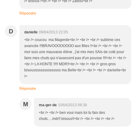
/> Bisous !<br /> <br /> <br /> Zabou<br />
Répondre
D
danielle
09/04/2013 22:05
<br /> coucou ma Magerde<br /> <br /> <br /> sublime ces
avancée !!!BRAVOOOOOOOO aux filles !!<br /> <br /> <br />
moi suis une mauvaise éléve , j'ai mis mes SAls de coté pour
faire mes chuts qui n'avancent pas d'un pousse !!!!<br /> <br />
<br /> LA HONTE !!!!! MDR!!<br /> <br /> <br /> gros gros
bisousssssssssssssss ma Belle<br /> <br /> <br /> danielle<br
/>
Répondre
M
ma-ger-de
10/04/2013 08:36
<br /> <br /> ben voui mais toi tu fais des
chuts.....mdr!! bisous!!<br /> <br /> <br /> <br />