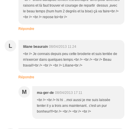
raisons et là faut trouver el courage de repartir dessus ,avec
le beau temps (hum hum 2 degrés et la bise) çà va faire<br />
<br /> <br /> repose toi<br />
Répondre
L
liliane beaurain
08/04/2013 11:24
<br /> Je connais depuis peu cette broderie et suis tentée de
m'exercer dans quelques temps.<br /> <br /> <br /> Beau
travail!<br /> <br /> <br /> Liliane<br />
Répondre
M
ma-ger-de
08/04/2013 17:11
<br /> <br /> hi hi ...moi aussi je me suis laissée
tenter il y a trois ans maintenant.. c'est un pur
bonheur!!!<br /> <br /> <br /> <br />