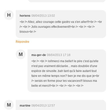
H
hortens
08/04/2013 13:02
<br /> Allez, allez courage cette gastro va s'en aller!!!<br /> <br
/> <br /> Jolis ouvrages effectivement!!<br /> <br /> <br />
bisous<br />
Répondre
M
ma-ger-de
08/04/2013 17:18
<br /> <br /> lol!merci ma belle!! le pire c'est qu'elle
n'est pas vraiment déclarée... mais doublée d'une
espèce de sinusite..bah tant qu'à faire autant tout
faire en même temps non? ben je me dis que je<br
/> serais en forme pour les vacances!!! bisous ma
belle et merci!!<br /> <br /> <br /> <br />
M
martine
08/04/2013 12:57