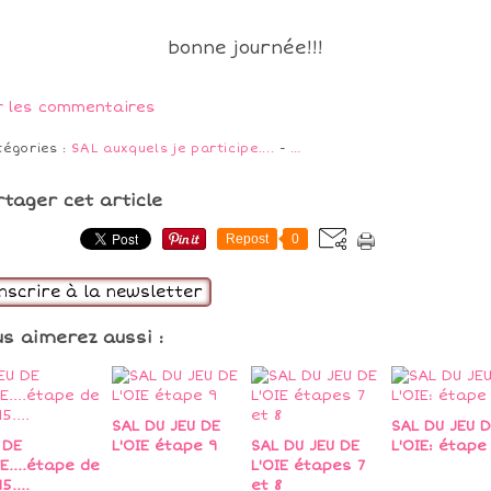
bonne journée!!!
r les commentaires
tégories :
SAL auxquels je participe....
-
…
rtager cet article
Repost
0
inscrire à la newsletter
us aimerez aussi :
SAL DU JEU DE
SAL DU JEU D
 DE
L'OIE étape 9
SAL DU JEU DE
L'OIE: étape 
IE....étape de
L'OIE étapes 7
15....
et 8