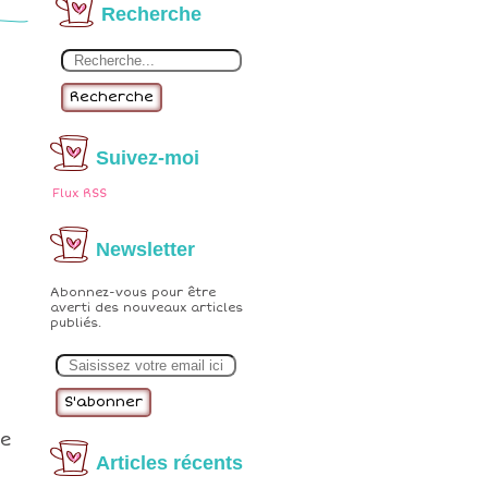
Recherche
Recherche
Suivez-moi
e
Flux RSS
Newsletter
Abonnez-vous pour être
averti des nouveaux articles
publiés.
E
m
a
i
l
te
Articles récents