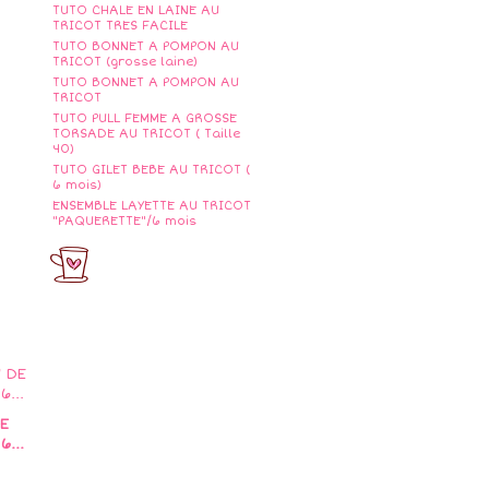
TUTO CHALE EN LAINE AU
TRICOT TRES FACILE
TUTO BONNET A POMPON AU
TRICOT (grosse laine)
TUTO BONNET A POMPON AU
TRICOT
TUTO PULL FEMME A GROSSE
TORSADE AU TRICOT ( Taille
40)
TUTO GILET BEBE AU TRICOT (
6 mois)
ENSEMBLE LAYETTE AU TRICOT
"PAQUERETTE"/6 mois
E
6...