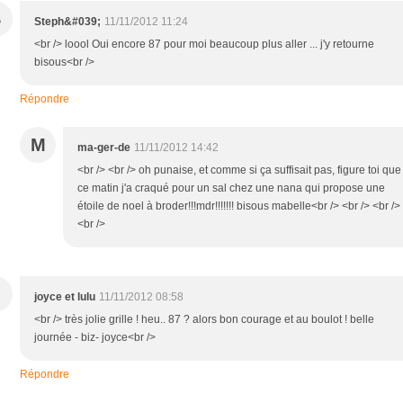
S
Steph&#039;
11/11/2012 11:24
<br /> loool Oui encore 87 pour moi beaucoup plus aller ... j'y retourne
bisous<br />
Répondre
M
ma-ger-de
11/11/2012 14:42
<br /> <br /> oh punaise, et comme si ça suffisait pas, figure toi que
ce matin j'a craqué pour un sal chez une nana qui propose une
étoile de noel à broder!!!mdr!!!!!!! bisous mabelle<br /> <br /> <br />
<br />
joyce et lulu
11/11/2012 08:58
<br /> très jolie grille ! heu.. 87 ? alors bon courage et au boulot ! belle
journée - biz- joyce<br />
Répondre