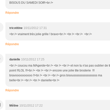
BISOUS DU SAMEDI SOIR<br />
Répondre
tricotitine
10/11/2012 17:31
<br /> vraiment très jolie grille ! bravo<br /> <br /> <br /> <br />
Répondre
D
danielle
10/11/2012 17:25
<br /> coucou ma MAgerde<br /> <br /> <br /> et non tu n'as pas oublier de ti
point !!!LOL !!!<br /> <br /> <br /> encore une jolie tite broderie !!!
bravoooooooooo !!<br /> <br /> <br /> gros bisoussssssssssssssss ma
belle<br /> <br /> <br /> danielle<br />
Répondre
M
Méline
10/11/2012 17:22