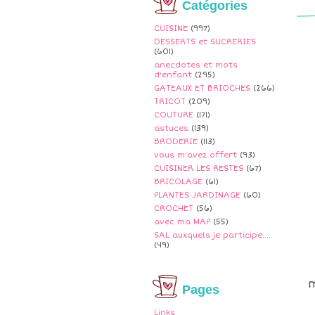
Catégories
CUISINE
(997)
DESSERTS et SUCRERIES
(601)
anecdotes et mots
d'enfant
(295)
GATEAUX ET BRIOCHES
(266)
TRICOT
(209)
COUTURE
(171)
astuces
(139)
BRODERIE
(113)
vous m'avez offert
(93)
CUISINER LES RESTES
(67)
BRICOLAGE
(61)
PLANTES JARDINAGE
(60)
CROCHET
(56)
avec ma MAP
(55)
SAL auxquels je participe....
(49)
m
Pages
Links