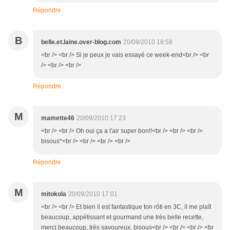
Répondre
B
belle.et.laine.over-blog.com
20/09/2010 18:58
<br /> <br /> Si je peux je vais essayé ce week-end<br /> <br
/> <br /> <br />
Répondre
M
mamette46
20/09/2010 17:23
<br /> <br /> Oh oui ça a l'air super bon!!<br /> <br /> <br />
bisous*<br /> <br /> <br /> <br />
Répondre
M
mitokola
20/09/2010 17:01
<br /> <br /> Et bien il est fantastique ton rôti en 3C, il me plaît
beaucoup, appétissant et gourmand une très belle recette,
merci beaucoup, très savoureux, bisous<br /> <br /> <br /> <br