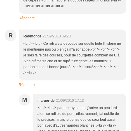
de cépes ! Mon mari adore le gout des cépes , moi non !<br />
<br /> <br /> <br /> <br />
Répondre
R
Raymonde
21/09/2010 09:20
<br /> <br /> Ce roti a été découpé sur quelle bête l'histoire ne
le mentionne pas ou bien ça m'a échappé.<br /> <br /> <br />
je sors faire des courses, pour de courgettes combien de C à
S de crème fraïche et de râpé ? exigente les mamies!!!!!
pardon et merci bonne journée<br /> bisouS<br /> <br /> <br
/> <br />
Répondre
M
ma-ger-de
21/09/2010 17:13
<br /> <br /> pardon raymonde, j'arrive un peu tard..
alors ce roti est du porc, effectivement, j'ai oublié de
le préciser... mais je pense que ce sera tout aussi
bon avec d'autres viandes blanches...<br /> <br />