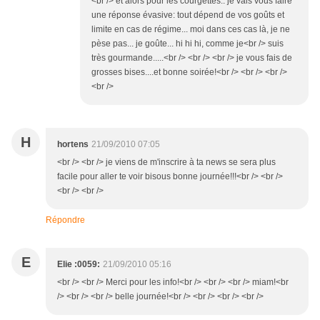
<br /> et alors pour les courgettes.. je vais vous faire
une réponse évasive: tout dépend de vos goûts et
limite en cas de régime... moi dans ces cas là, je ne
pèse pas... je goûte... hi hi hi, comme je<br /> suis
très gourmande.....<br /> <br /> <br /> je vous fais de
grosses bises....et bonne soirée!<br /> <br /> <br />
<br />
H
hortens
21/09/2010 07:05
<br /> <br /> je viens de m'inscrire à ta news se sera plus
facile pour aller te voir bisous bonne journée!!!<br /> <br />
<br /> <br />
Répondre
E
Elie :0059:
21/09/2010 05:16
<br /> <br /> Merci pour les info!<br /> <br /> <br /> miam!<br
/> <br /> <br /> belle journée!<br /> <br /> <br /> <br />