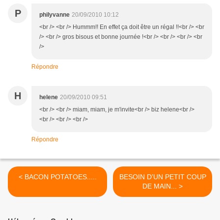
P
philyvanne
20/09/2010 10:12
<br /> <br /> Hummm!! En effet ça doit être un régal !!<br /> <br
/> <br /> gros bisous et bonne journée !<br /> <br /> <br /> <br
/>
Répondre
H
helene
20/09/2010 09:51
<br /> <br /> miam, miam, je m'invite<br /> biz helene<br />
<br /> <br /> <br />
Répondre
< BACON POTATOES.....
BESOIN D'UN PETIT COUP
DE MAIN... >