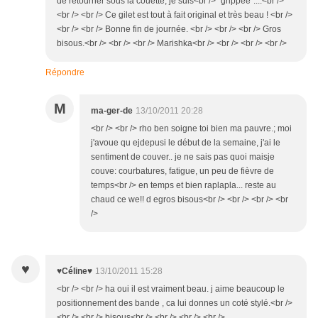
de retourner sous la couette, je suis<br /> "grippée"....<br />
<br /> <br /> Ce gilet est tout à fait original et très beau ! <br />
<br /> <br /> Bonne fin de journée. <br /> <br /> <br /> Gros
bisous.<br /> <br /> <br /> Marishka<br /> <br /> <br /> <br />
Répondre
M
ma-ger-de
13/10/2011 20:28
<br /> <br /> rho ben soigne toi bien ma pauvre.; moi
j'avoue qu ejdepusi le début de la semaine, j'ai le
sentiment de couver.. je ne sais pas quoi maisje
couve: courbatures, fatigue, un peu de fièvre de
temps<br /> en temps et bien raplapla... reste au
chaud ce we!! d egros bisous<br /> <br /> <br /> <br
/>
♥
♥Céline♥
13/10/2011 15:28
<br /> <br /> ha oui il est vraiment beau. j aime beaucoup le
positionnement des bande , ca lui donnes un coté stylé.<br />
<br /> <br /> bisous<br /> <br /> <br /> <br />