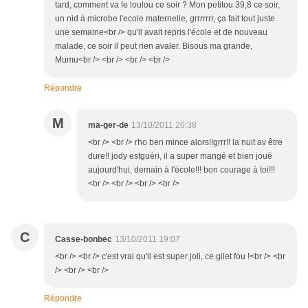
tard, comment va le loulou ce soir ? Mon petitou 39,8 ce soir,
un nid à microbe l'ecole maternelle, grrrrrrr, ça fait tout juste
une semaine<br /> qu'il avait repris l'école et de nouveau
malade, ce soir il peut rien avaler. Bisous ma grande,
Mumu<br /> <br /> <br /> <br />
Répondre
M
ma-ger-de
13/10/2011 20:38
<br /> <br /> rho ben mince alors!!grrr!! la nuit av être
dure!! jody estguéri, il a super mangé et bien joué
aujourd'hui, demain à l'école!!! bon courage à toi!!!
<br /> <br /> <br /> <br />
C
Casse-bonbec
13/10/2011 19:07
<br /> <br /> c'est vrai qu'il est super joli, ce gilet fou !<br /> <br
/> <br /> <br />
Répondre