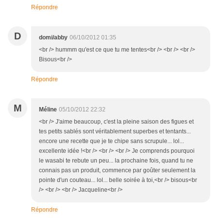
Répondre
D
domi/abby
06/10/2012 01:35
<br /> hummm qu'est ce que tu me tentes<br /> <br /> <br />
Bisous<br />
Répondre
M
Méline
05/10/2012 22:32
<br /> J'aime beaucoup, c'est la pleine saison des figues et
tes petits sablés sont véritablement superbes et tentants...
encore une recette que je te chipe sans scrupule... lol...
excellente idée !<br /> <br /> <br /> Je comprends pourquoi
le wasabi te rebute un peu... la prochaine fois, quand tu ne
connais pas un produit, commence par goûter seulement la
pointe d'un couteau... lol... belle soirée à toi,<br /> bisous<br
/> <br /> <br /> Jacqueline<br />
Répondre