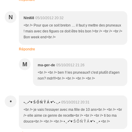
N
Nini68
05/10/2012 20:32
<br /> Pour que ce soit breton .... il faut y mettre des pruneaux
! mais avec des figues ce doit être très bon !<br /> <br /> <br />
Bon week end<br />
Répondre
M
ma-ger-de
05/10/2012 21:26
<br /> <br /> ben !! les pruneaux!! c'est plutôt d'agen
non? mdr!!!<br /> <br /> <br /> <br />
•
•.¸.•*♥ Ś Ő Ń Ŷ Á ♥*• .¸.•
05/10/2012 20:31
<br /> je vais l'essayer avec ma fille de 10 ans<br /> <br /> <br
/> elle aime ce genre de recette<br /> <br /> <br /> ti bo ma
douce<br /> <br /> <br /> •.¸.•*♥ Ś Ő Ń Ŷ Á ♥*• .¸.• <br />