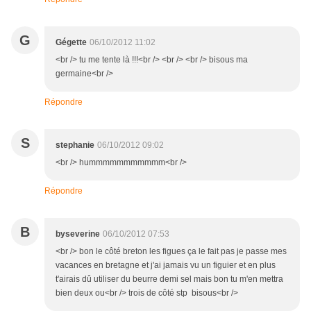
G
Gégette
06/10/2012 11:02
<br /> tu me tente là !!!<br /> <br /> <br /> bisous ma
germaine<br />
Répondre
S
stephanie
06/10/2012 09:02
<br /> hummmmmmmmmmm<br />
Répondre
B
byseverine
06/10/2012 07:53
<br /> bon le côté breton les figues ça le fait pas je passe mes
vacances en bretagne et j'ai jamais vu un figuier et en plus
t'airais dû utiliser du beurre demi sel mais bon tu m'en mettra
bien deux ou<br /> trois de côté stp bisous<br />