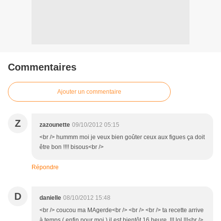
Commentaires
Ajouter un commentaire
Z
zazounette
09/10/2012 05:15
<br /> hummm moi je veux bien goûter ceux aux figues ça doit
être bon !!!! bisous<br />
Répondre
D
danielle
08/10/2012 15:48
<br /> coucou ma MAgerde<br /> <br /> <br /> ta recette arrive
à temps ( enfin pour moi ) il est bientôt 16 heure !!! lol !!!<br />