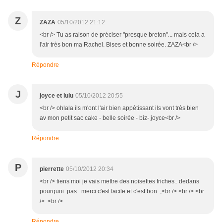
Z
ZAZA
05/10/2012 21:12
<br /> Tu as raison de préciser "presque breton"... mais cela a
l'air très bon ma Rachel. Bises et bonne soirée. ZAZA<br />
Répondre
J
joyce et lulu
05/10/2012 20:55
<br /> ohlala ils m'ont l'air bien appétissant ils vont très bien
av mon petit sac cake - belle soirée - biz- joyce<br />
Répondre
P
pierrette
05/10/2012 20:34
<br /> tiens moi je vais mettre des noisettes friches.. dedans
pourquoi pas.. merci c'est facile et c'est bon..;<br /> <br /> <br
/> <br />
Répondre