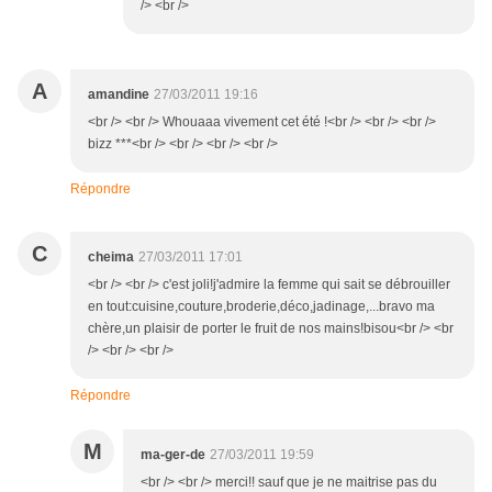
/> <br />
A
amandine
27/03/2011 19:16
<br /> <br /> Whouaaa vivement cet été !<br /> <br /> <br />
bizz ***<br /> <br /> <br /> <br />
Répondre
C
cheima
27/03/2011 17:01
<br /> <br /> c'est joli!j'admire la femme qui sait se débrouiller
en tout:cuisine,couture,broderie,déco,jadinage,...bravo ma
chère,un plaisir de porter le fruit de nos mains!bisou<br /> <br
/> <br /> <br />
Répondre
M
ma-ger-de
27/03/2011 19:59
<br /> <br /> merci!! sauf que je ne maitrise pas du