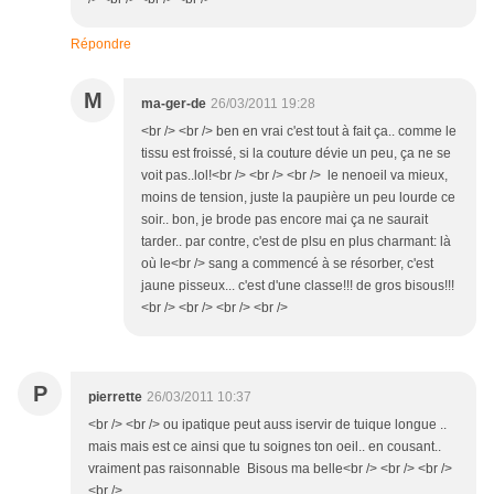
Répondre
M
ma-ger-de
26/03/2011 19:28
<br /> <br /> ben en vrai c'est tout à fait ça.. comme le
tissu est froissé, si la couture dévie un peu, ça ne se
voit pas..lol!<br /> <br /> <br /> le nenoeil va mieux,
moins de tension, juste la paupière un peu lourde ce
soir.. bon, je brode pas encore mai ça ne saurait
tarder.. par contre, c'est de plsu en plus charmant: là
où le<br /> sang a commencé à se résorber, c'est
jaune pisseux... c'est d'une classe!!! de gros bisous!!!
<br /> <br /> <br /> <br />
P
pierrette
26/03/2011 10:37
<br /> <br /> ou ipatique peut auss iservir de tuique longue ..
mais mais est ce ainsi que tu soignes ton oeil.. en cousant..
vraiment pas raisonnable Bisous ma belle<br /> <br /> <br />
<br />