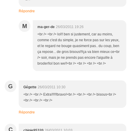
Répondre
M
ma-ger-de
26/03/2011 19:26
<br /> <br /> lol!! ben si justement, car au moins,
comme c'est du simple, je ne force pas sur les yeux,
et le regard ne bouge quasiment pas.. du coup, ben
ça repose... de gros bisous!!!ça va bien mieux ce<br
/> soir, mais je ne prends pas encore l'aiguille à
broder!lol bon we!!<br /> <br /> <br /> <br />
G
Gégette
26/03/2011 10:30
<br /> <br /> Extra!!!!!!bravo!<br /> <br /> <br /> bisous<br />
<br /> <br /> <br />
Répondre
C
chipie95320
26/03/2011 10:03