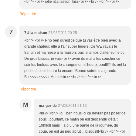
<br /> <br /> jolie r&alisation, kiss<br /> <br /> <br /> <br />
Répondre
7
7 à la maison
27/03/2011 20:25
<br /> <br /> Rho ben qu'est ce que tu vas être bien avec la
grande chaleur, elle a l'air super légère. Ce WE j'avais le
frangin et ma nièce à la maison, pas le temps d'aller sur le pc.
De gros bisous, je vais<br /> avoir du mal à les coucher ce
soir les loulous avec le changement d'heure, pouffffff, ils ont la
pêche à cette heure là encore. Bonne soirée ma grande.
Bizzzzzzzzzzzz Mumu<br /> <br /> <br /> <br />
Répondre
M
ma-ger-de
27/03/2011 21:13
<br /> <br /> lol!! ben nous ici ça devrait pas poser de
souci. pourtant, ce matin on est descendu c'était
10h!lol! mais il a plu une partie de la journée, du
coup, on est un peu abruti... bisous!!!<br /> <br /> <br