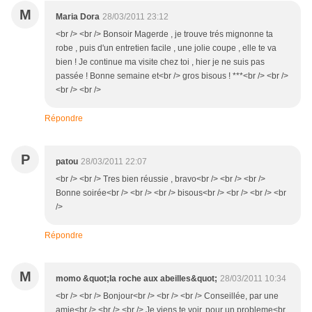
M
Maria Dora
28/03/2011 23:12
<br /> <br /> Bonsoir Magerde , je trouve trés mignonne ta
robe , puis d'un entretien facile , une jolie coupe , elle te va
bien ! Je continue ma visite chez toi , hier je ne suis pas
passée ! Bonne semaine et<br /> gros bisous ! ***<br /> <br />
<br /> <br />
Répondre
P
patou
28/03/2011 22:07
<br /> <br /> Tres bien réussie , bravo<br /> <br /> <br />
Bonne soirée<br /> <br /> <br /> bisous<br /> <br /> <br /> <br
/>
Répondre
M
momo &quot;la roche aux abeilles&quot;
28/03/2011 10:34
<br /> <br /> Bonjour<br /> <br /> <br /> Conseillée, par une
amie<br /> <br /> <br /> Je viens te voir, pour un probleme<br