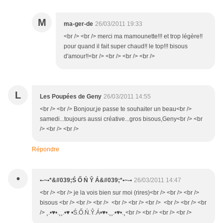
M
ma-ger-de
26/03/2011 19:33
<br /> <br /> merci ma mamounette!!! et trop légère!!
pour quand il fait super chaud!! le top!!! bisous
d'amour!!<br /> <br /> <br /> <br />
L
Les Poupées de Geny
26/03/2011 14:55
<br /> <br /> Bonjour,je passe te souhaiter un beau<br />
samedi...toujours aussi créative...gros bisous,Geny<br /> <br
/> <br /> <br />
Répondre
•
•-~•*&#039;Ś Ő Ń Ŷ Á&#039;*•~-•
26/03/2011 14:47
<br /> <br /> je la vois bien sur moi (rires)<br /> <br /> <br />
bisous <br /> <br /> <br /> <br /> <br /> <br /> <br /> <br /> <br
/> ¸.•♥•.¸¸.•♥ •Ś.Ő.Ń.Ŷ.Á•♥•.¸¸.•♥•.¸<br /> <br /> <br /> <br />