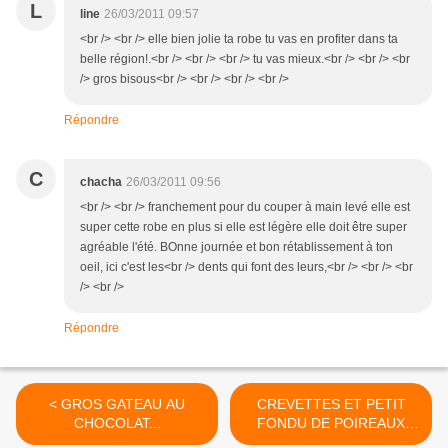
L
line
26/03/2011 09:57
<br /> <br /> elle bien jolie ta robe tu vas en profiter dans ta
belle région!.<br /> <br /> <br /> tu vas mieux.<br /> <br /> <br
/> gros bisous<br /> <br /> <br /> <br />
Répondre
C
chacha
26/03/2011 09:56
<br /> <br /> franchement pour du couper à main levé elle est
super cette robe en plus si elle est légère elle doit être super
agréable l'été. BOnne journée et bon rétablissement à ton
oeil, ici c'est les<br /> dents qui font des leurs,<br /> <br /> <br
/> <br />
Répondre
< GROS GATEAU AU
CREVETTES ET PETIT
CHOCOLAT...
FONDU DE POIREAUX
SAUVAGES; >