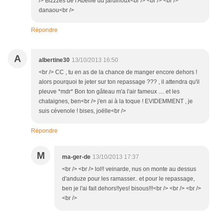
/> Bizzzes de l'Abeille du jardinoux<br /> <br /> <br />
danaou<br />
Répondre
A
albertine30
13/10/2013 16:50
<br /> CC , tu en as de la chance de manger encore dehors !
alors pourquoi te jeter sur ton repassage ??? , il attendra qu'il
pleuve *mdr* Bon ton gâteau m'a l'air fameux .... et les
chataignes, ben<br /> j'en ai à la toque ! EVIDEMMENT , je
suis cévenole ! bises, joëlle<br />
Répondre
M
ma-ger-de
13/10/2013 17:37
<br /> <br /> lol!! veinarde, nus on monte au dessus
d'anduze pour les ramasser.. et pour le repassage,
ben je l'ai fait dehors!!yes! bisous!!!<br /> <br /> <br />
<br />