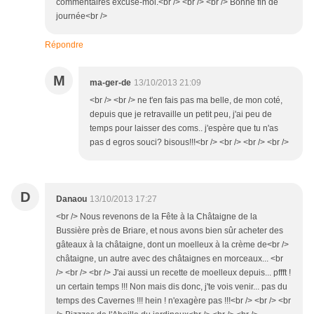
commentaires excuse-moi.<br /> <br /> <br /> Bonne fin de
journée<br />
Répondre
M
ma-ger-de
13/10/2013 21:09
<br /> <br /> ne t'en fais pas ma belle, de mon coté,
depuis que je retravaille un petit peu, j'ai peu de
temps pour laisser des coms.. j'espère que tu n'as
pas d egros souci? bisous!!!<br /> <br /> <br /> <br />
D
Danaou
13/10/2013 17:27
<br /> Nous revenons de la Fête à la Châtaigne de la
Bussière près de Briare, et nous avons bien sûr acheter des
gâteaux à la châtaigne, dont un moelleux à la crème de<br />
châtaigne, un autre avec des châtaignes en morceaux... <br
/> <br /> <br /> J'ai aussi un recette de moelleux depuis... pffft !
un certain temps !!! Non mais dis donc, j'te vois venir... pas du
temps des Cavernes !!! hein ! n'exagère pas !!!<br /> <br /> <br