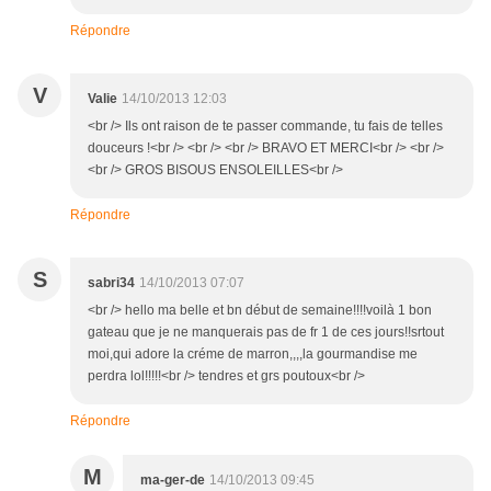
Répondre
V
Valie
14/10/2013 12:03
<br /> Ils ont raison de te passer commande, tu fais de telles
douceurs !<br /> <br /> <br /> BRAVO ET MERCI<br /> <br />
<br /> GROS BISOUS ENSOLEILLES<br />
Répondre
S
sabri34
14/10/2013 07:07
<br /> hello ma belle et bn début de semaine!!!!voilà 1 bon
gateau que je ne manquerais pas de fr 1 de ces jours!!srtout
moi,qui adore la créme de marron,,,,la gourmandise me
perdra lol!!!!!<br /> tendres et grs poutoux<br />
Répondre
M
ma-ger-de
14/10/2013 09:45