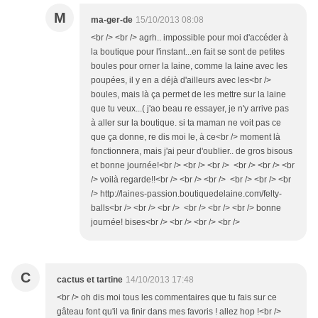
M
ma-ger-de
15/10/2013 08:08
<br /> <br /> agrh.. impossible pour moi d'accéder à
la boutique pour l'instant...en fait se sont de petites
boules pour orner la laine, comme la laine avec les
poupées, il y en a déjà d'ailleurs avec les<br />
boules, mais là ça permet de les mettre sur la laine
que tu veux...( j'ao beau re essayer, je n'y arrive pas
à aller sur la boutique. si ta maman ne voit pas ce
que ça donne, re dis moi le, à ce<br /> moment là
fonctionnera, mais j'ai peur d'oublier.. de gros bisous
et bonne journée!<br /> <br /> <br /> <br /> <br /> <br
/> voilà regarde!!<br /> <br /> <br /> <br /> <br /> <br
/> http://laines-passion.boutiquedelaine.com/felty-
balls<br /> <br /> <br /> <br /> <br /> <br /> bonne
journée! bises<br /> <br /> <br /> <br />
C
cactus et tartine
14/10/2013 17:48
<br /> oh dis moi tous les commentaires que tu fais sur ce
gâteau font qu'il va finir dans mes favoris ! allez hop !<br />