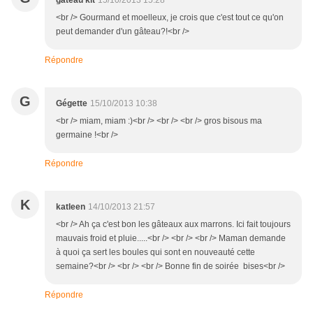
gâteau kit
15/10/2013 15:28
<br /> Gourmand et moelleux, je crois que c'est tout ce qu'on
peut demander d'un gâteau?!<br />
Répondre
G
Gégette
15/10/2013 10:38
<br /> miam, miam :)<br /> <br /> <br /> gros bisous ma
germaine !<br />
Répondre
K
katleen
14/10/2013 21:57
<br /> Ah ça c'est bon les gâteaux aux marrons. Ici fait toujours
mauvais froid et pluie.....<br /> <br /> <br /> Maman demande
à quoi ça sert les boules qui sont en nouveauté cette
semaine?<br /> <br /> <br /> Bonne fin de soirée bises<br />
Répondre