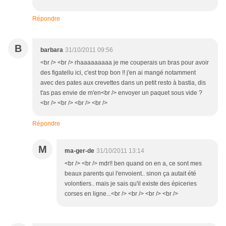
Répondre
B
barbara
31/10/2011 09:56
<br /> <br /> rhaaaaaaaaa je me couperais un bras pour avoir
des figatellu ici, c'est trop bon !! j'en ai mangé notamment
avec des pates aux crevettes dans un petit resto à bastia, dis
t'as pas envie de m'en<br /> envoyer un paquet sous vide ?
<br /> <br /> <br /> <br />
Répondre
M
ma-ger-de
31/10/2011 13:14
<br /> <br /> mdr!! ben quand on en a, ce sont mes
beaux parents qui l'envoient.. sinon ça autait été
volontiers.. mais je sais qu'il existe des épiceries
corses en ligne...<br /> <br /> <br /> <br />