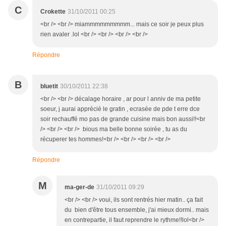
C
Crokette
31/10/2011 00:25
<br /> <br /> miammmmmmmmm... mais ce soir je peux plus
rien avaler .lol <br /> <br /> <br /> <br />
Répondre
B
bluetit
30/10/2011 22:38
<br /> <br /> décalage horaire , ar pour l anniv de ma petite
soeur, j aurai apprécié le gratin , ecrasée de pde t erre dce
soir rechauffé mo pas de grande cuisine mais bon aussi!!<br
/> <br /> <br /> bious ma belle bonne soirée , tu as du
récuperer tes hommes!<br /> <br /> <br /> <br />
Répondre
M
ma-ger-de
31/10/2011 09:29
<br /> <br /> voui, ils sont rentrés hier matin.. ça fait
du bien d'être tous ensemble, j'ai mieux dormi.. mais
en contrepartie, il faut reprendre le rythme!!lol<br />