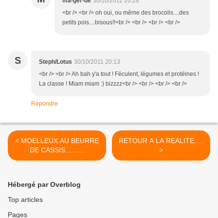
ma-ger-de
30/10/2011 20:28
<br /> <br /> oh oui, ou même des brocolis....des
petits pois....bisous!!<br /> <br /> <br /> <br />
S
Steph/Lotus
30/10/2011 20:13
<br /> <br /> Ah bah y'a tout ! Féculent, légumes et protéines !
La classe ! Miam miam :) bizzzz<br /> <br /> <br /> <br />
Répondre
< MOELLEUX AU BEURRE
RETOUR A LA REALITE.....
DE CASSIS..........
>
Hébergé par Overblog
Top articles
Pages