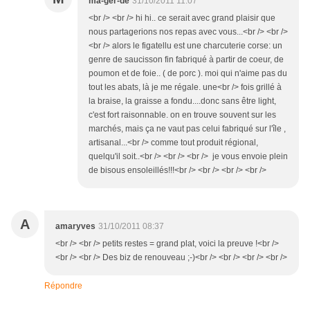
ma-ger-de
31/10/2011 11:07
<br /> <br /> hi hi.. ce serait avec grand plaisir que
nous partagerions nos repas avec vous...<br /> <br />
<br /> alors le figatellu est une charcuterie corse: un
genre de saucisson fin fabriqué à partir de coeur, de
poumon et de foie.. ( de porc ). moi qui n'aime pas du
tout les abats, là je me régale. une<br /> fois grillé à
la braise, la graisse a fondu....donc sans être light,
c'est fort raisonnable. on en trouve souvent sur les
marchés, mais ça ne vaut pas celui fabriqué sur l'île ,
artisanal...<br /> comme tout produit régional,
quelqu'il soit..<br /> <br /> <br /> je vous envoie plein
de bisous ensoleillés!!!<br /> <br /> <br /> <br />
A
amaryves
31/10/2011 08:37
<br /> <br /> petits restes = grand plat, voici la preuve !<br />
<br /> <br /> Des biz de renouveau ;-)<br /> <br /> <br /> <br />
Répondre