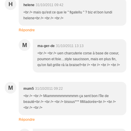
H
helene
31/10/2011 09:42
<br /> mais qu'est ce que le " figatellu " ? biz et bon lundi
helene<br /> <br /> <br />
Répondre
M
ma-ger-de
31/10/2011 13:13
<br /> <br /> uen charcuterie corse à base de coeur,
poumon et foie....style saucisson, mais en plus fin,
qu'on fait grille rà la braise!!<br /> <br /> <br /> <br />
M
mum5
31/10/2011 09:22
<br /> <br /> Miammmmmmmmmm ça sent bon l'île de
beauté<br /> <br /> <br /> bisous*** fifilladorée<br /> <br />
<br /> <br />
Répondre