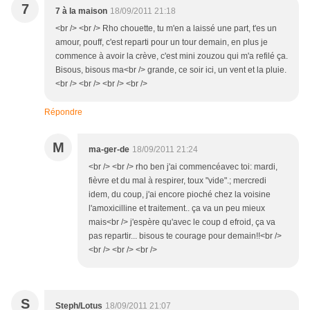
7
7 à la maison
18/09/2011 21:18
<br /> <br /> Rho chouette, tu m'en a laissé une part, t'es un
amour, pouff, c'est reparti pour un tour demain, en plus je
commence à avoir la crève, c'est mini zouzou qui m'a refilé ça.
Bisous, bisous ma<br /> grande, ce soir ici, un vent et la pluie.
<br /> <br /> <br /> <br />
Répondre
M
ma-ger-de
18/09/2011 21:24
<br /> <br /> rho ben j'ai commencéavec toi: mardi,
fièvre et du mal à respirer, toux "vide".; mercredi
idem, du coup, j'ai encore pioché chez la voisine
l'amoxicilline et traitement.. ça va un peu mieux
mais<br /> j'espère qu'avec le coup d efroid, ça va
pas repartir... bisous te courage pour demain!!<br />
<br /> <br /> <br />
S
Steph/Lotus
18/09/2011 21:07