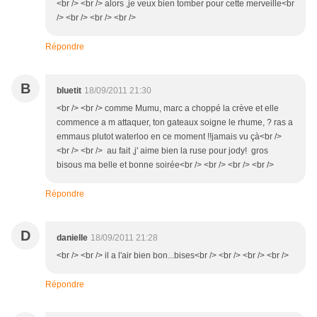
<br /> <br /> alors ,je veux bien tomber pour cette merveille<br
/> <br /> <br /> <br />
Répondre
B
bluetit
18/09/2011 21:30
<br /> <br /> comme Mumu, marc a choppé la crève et elle
commence a m attaquer, ton gateaux soigne le rhume, ? ras a
emmaus plutot waterloo en ce moment !!jamais vu çà<br />
<br /> <br /> au fait ,j' aime bien la ruse pour jody! gros
bisous ma belle et bonne soirée<br /> <br /> <br /> <br />
Répondre
D
danielle
18/09/2011 21:28
<br /> <br /> il a l'air bien bon...bises<br /> <br /> <br /> <br />
Répondre