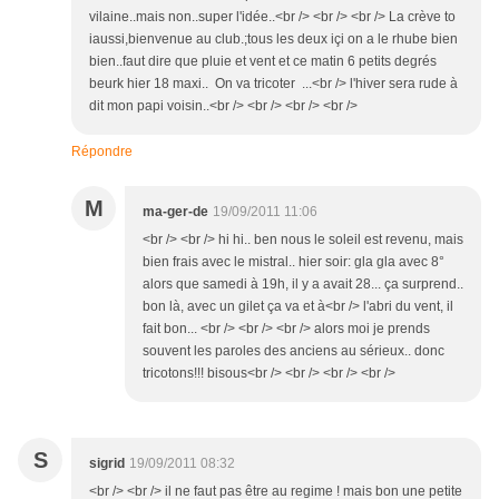
vilaine..mais non..super l'idée..<br /> <br /> <br /> La crève to
iaussi,bienvenue au club.;tous les deux içi on a le rhube bien
bien..faut dire que pluie et vent et ce matin 6 petits degrés
beurk hier 18 maxi.. On va tricoter ...<br /> l'hiver sera rude à
dit mon papi voisin..<br /> <br /> <br /> <br />
Répondre
M
ma-ger-de
19/09/2011 11:06
<br /> <br /> hi hi.. ben nous le soleil est revenu, mais
bien frais avec le mistral.. hier soir: gla gla avec 8°
alors que samedi à 19h, il y a avait 28... ça surprend..
bon là, avec un gilet ça va et à<br /> l'abri du vent, il
fait bon... <br /> <br /> <br /> alors moi je prends
souvent les paroles des anciens au sérieux.. donc
tricotons!!! bisous<br /> <br /> <br /> <br />
S
sigrid
19/09/2011 08:32
<br /> <br /> il ne faut pas être au regime ! mais bon une petite