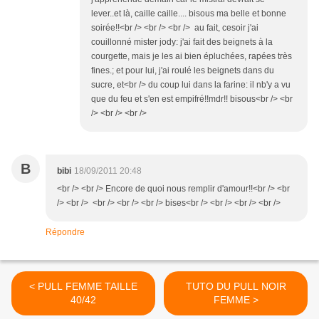
lever..et là, caille caille.... bisous ma belle et bonne
soirée!!<br /> <br /> <br /> au fait, cesoir j'ai
couillonné mister jody: j'ai fait des beignets à la
courgette, mais je les ai bien épluchées, rapées très
fines.; et pour lui, j'ai roulé les beignets dans du
sucre, et<br /> du coup lui dans la farine: il nb'y a vu
que du feu et s'en est empifré!!mdr!! bisous<br /> <br
/> <br /> <br />
B
bibi
18/09/2011 20:48
<br /> <br /> Encore de quoi nous remplir d'amour!!<br /> <br
/> <br /> <br /> <br /> <br /> bises<br /> <br /> <br /> <br />
Répondre
< PULL FEMME TAILLE
TUTO DU PULL NOIR
40/42
FEMME >