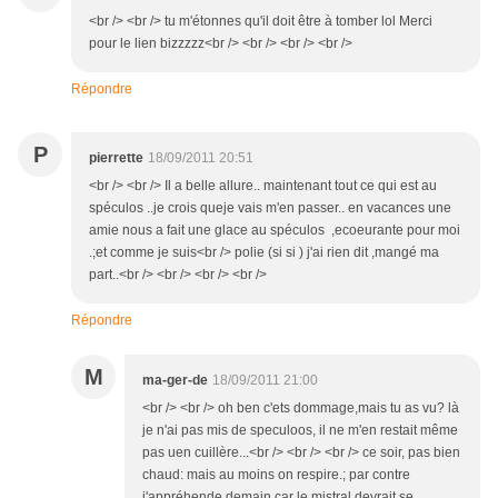
<br /> <br /> tu m'étonnes qu'il doit être à tomber lol Merci
pour le lien bizzzzz<br /> <br /> <br /> <br />
Répondre
P
pierrette
18/09/2011 20:51
<br /> <br /> Il a belle allure.. maintenant tout ce qui est au
spéculos ..je crois queje vais m'en passer.. en vacances une
amie nous a fait une glace au spéculos ,ecoeurante pour moi
.;et comme je suis<br /> polie (si si ) j'ai rien dit ,mangé ma
part..<br /> <br /> <br /> <br />
Répondre
M
ma-ger-de
18/09/2011 21:00
<br /> <br /> oh ben c'ets dommage,mais tu as vu? là
je n'ai pas mis de speculoos, il ne m'en restait même
pas uen cuillère...<br /> <br /> <br /> ce soir, pas bien
chaud: mais au moins on respire.; par contre
j'appréhende demain car le mistral devrait se