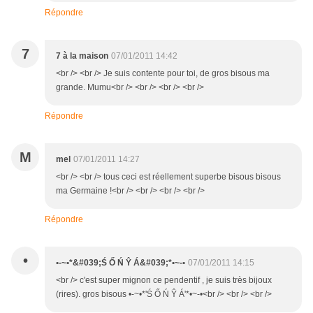
Répondre
7
7 à la maison
07/01/2011 14:42
<br /> <br /> Je suis contente pour toi, de gros bisous ma
grande. Mumu<br /> <br /> <br /> <br />
Répondre
M
mel
07/01/2011 14:27
<br /> <br /> tous ceci est réellement superbe bisous bisous
ma Germaine !<br /> <br /> <br /> <br />
Répondre
•
•-~•*&#039;Ś Ő Ń Ŷ Á&#039;*•~-•
07/01/2011 14:15
<br /> c'est super mignon ce pendentif , je suis très bijoux
(rires). gros bisous •-~•*'Ś Ő Ń Ŷ Á'*•~-•<br /> <br /> <br />