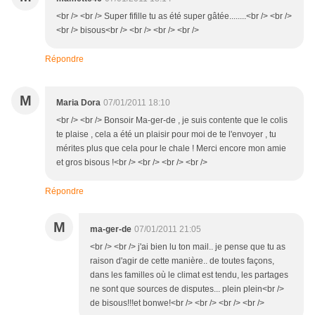
<br /> <br /> Super fifille tu as été super gâtée........<br /> <br />
<br /> bisous<br /> <br /> <br /> <br />
Répondre
M
Maria Dora
07/01/2011 18:10
<br /> <br /> Bonsoir Ma-ger-de , je suis contente que le colis
te plaise , cela a été un plaisir pour moi de te l'envoyer , tu
mérites plus que cela pour le chale ! Merci encore mon amie
et gros bisous !<br /> <br /> <br /> <br />
Répondre
M
ma-ger-de
07/01/2011 21:05
<br /> <br /> j'ai bien lu ton mail.. je pense que tu as
raison d'agir de cette manière.. de toutes façons,
dans les familles où le climat est tendu, les partages
ne sont que sources de disputes... plein plein<br />
de bisous!!!et bonwe!<br /> <br /> <br /> <br />