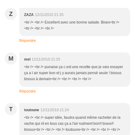
Z
ZAZA
12/11/2010 21:35
<br /> <br /> Excellent avec une bonne salade. Bises<br />
<br /> <br /> <br />
Répondre
M
mel
12/11/2010 21:25
<br /> <br /> punaise ça c est une recette que je vais essayer
ça a l air super bon et j y aurais jamais pensé seule ! bisous
bisous à demain<br /> <br /> <br /> <br />
Répondre
T
toutoune
12/11/2010 21:24
<br /> <br /> super idée, faudra quand même racheter de la
vache qui rit en tous cas ça a l'air rudment bon!! bravo!!
bisous<br /> <br /> <br /> toutoune<br /> <br /> <br /> <br />