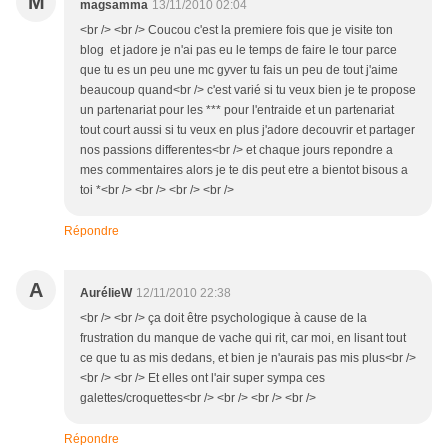
M
magsamma
13/11/2010 02:04
<br /> <br /> Coucou c'est la premiere fois que je visite ton
blog et jadore je n'ai pas eu le temps de faire le tour parce
que tu es un peu une mc gyver tu fais un peu de tout j'aime
beaucoup quand<br /> c'est varié si tu veux bien je te propose
un partenariat pour les *** pour l'entraide et un partenariat
tout court aussi si tu veux en plus j'adore decouvrir et partager
nos passions differentes<br /> et chaque jours repondre a
mes commentaires alors je te dis peut etre a bientot bisous a
toi *<br /> <br /> <br /> <br />
Répondre
A
AurélieW
12/11/2010 22:38
<br /> <br /> ça doit être psychologique à cause de la
frustration du manque de vache qui rit, car moi, en lisant tout
ce que tu as mis dedans, et bien je n'aurais pas mis plus<br />
<br /> <br /> Et elles ont l'air super sympa ces
galettes/croquettes<br /> <br /> <br /> <br />
Répondre