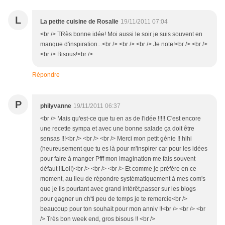
L
La petite cuisine de Rosalie
19/11/2011 07:04
<br /> TRès bonne idée! Moi aussi le soir je suis souvent en
manque d'inspiration...<br /> <br /> <br /> Je note!<br /> <br />
<br /> Bisous!<br />
Répondre
P
philyvanne
19/11/2011 06:37
<br /> Mais qu'est-ce que tu en as de l'idée !!!!! C'est encore
une recette sympa et avec une bonne salade ça doit être
sensas !!!<br /> <br /> <br /> Merci mon petit génie !! hihi
(heureusement que tu es là pour m'inspirer car pour les idées
pour faire à manger Pfff mon imagination me fais souvent
défaut !!Lol!)<br /> <br /> <br /> Et comme je préfère en ce
moment, au lieu de répondre systématiquement à mes com's
que je lis pourtant avec grand intérêt,passer sur les blogs
pour gagner un ch'ti peu de temps je te remercie<br />
beaucoup pour ton souhait pour mon anniv !!<br /> <br /> <br
/> Très bon week end, gros bisous !! <br />