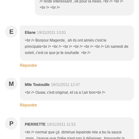
/> reste intéressant...ok pour la news..<br /> <br />
<br /> <br />
E
Eliane
19/11/2011 13:01
<br /> Bonjour Magerde, ah ils ont aimés c'est le
principale<br /> <br /> <br /> <br /> <br /> <br /> Un samedi de
soleil, c'est ce que je te souhaite <br />
Répondre
M
Mlle Toutouille
19/11/2011 12:47
<br /> Ouaw, c'est original, et ca a l;air bon<br />
Répondre
P
PIERRETTE
19/11/2011 11:52
<br /> normal que çà diminue lepainde mie a bu la sauce
.mais j'avoue que l'idée n'est pas à délaisser.. bisous<br />