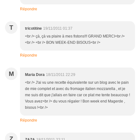
Répondre
T
tricotitine
19/11/2011 01:37
<br /> çà, çà va plaire à mes fistons!!! GRAND MERCI<br />
<br /> <br /> BON WEEK-END BISOUS<br />
Répondre
M
Maria Dora
18/11/2011 22:29
<br /> J'ai vu une recette équivalente sur un blog avec le pain
de mie complet et avec du fromage italien mozzarella , et je
me suis dit que j'allais en faire car ce plat me tente beaucoup !
Vous avez<br /> du vous régaler ! Bon week end Magerde ,
bisous !<br />
Répondre
Z
ZAZA
18/11/2011 22:11