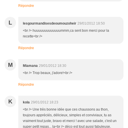
Répondre
L
lesgourmandisesdeoumouzoheir
29/01/2012 18:50
<br /> huuuuuuuuuuuuummm,ca sent bon merci pour la
recette<br />
Répondre
M
Miamana
29/01/2012 18:30
<br /> Trop beaux, j'adore!<br />
Répondre
K
kola
29/01/2012 18:23
<br /> Une très bonne idée que ces chaussons au thon,
toujours appréciés, délicieux, simples et conviviaux, tu as
vraiment tout juste, bravo et merci ! avec une salade, c'est un
super petit repas... la<br /> déco est tout aussi fabuleuse,