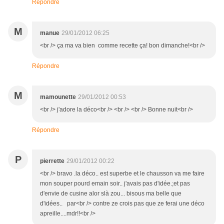
Répondre
M
manue
29/01/2012 06:25
<br /> ça ma va bien comme recette ça! bon dimanche!<br />
Répondre
M
mamounette
29/01/2012 00:53
<br /> j'adore la déco<br /> <br /> <br /> Bonne nuit<br />
Répondre
P
pierrette
29/01/2012 00:22
<br /> bravo .la déco.. est superbe et le chausson va me faire
mon souper pourd emain soir.. j'avais pas d'idée.;et pas
d'envie de cusine alor slà zou... bisous ma belle que
d'idées.. par<br /> contre ze crois pas que ze ferai une déco
apreille....mdr!!<br />