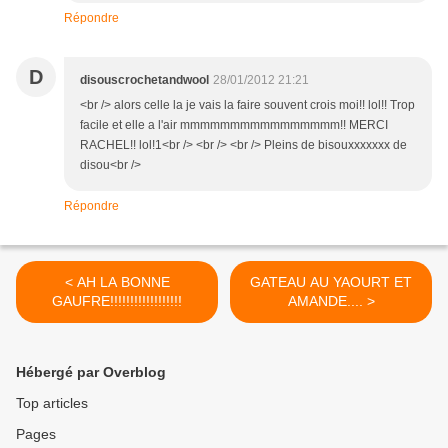
Répondre
D
disouscrochetandwool
28/01/2012 21:21
<br /> alors celle la je vais la faire souvent crois moi!! lol!! Trop
facile et elle a l'air mmmmmmmmmmmmmmmm!! MERCI
RACHEL!! lol!1<br /> <br /> <br /> Pleins de bisouxxxxxxx de
disou<br />
Répondre
< AH LA BONNE
GATEAU AU YAOURT ET
GAUFRE!!!!!!!!!!!!!!!!!!
AMANDE.... >
Hébergé par Overblog
Top articles
Pages