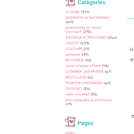
Catégories
CUISINE
(997)
DESSERTS et SUCRERIES
(601)
anecdotes et mots
d'enfant
(295)
GATEAUX ET BRIOCHES
(266)
TRICOT
(209)
U
COUTURE
(171)
astuces
(139)
e
BRODERIE
(113)
vous m'avez offert
(93)
CUISINER LES RESTES
(67)
BRICOLAGE
(61)
PLANTES JARDINAGE
(60)
CROCHET
(56)
avec ma MAP
(55)
SAL auxquels je participe....
(49)
Pages
Links