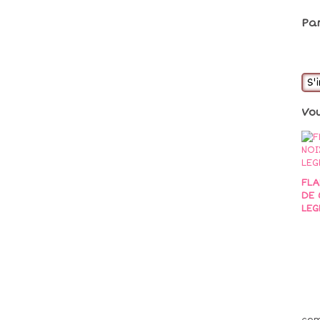
Pa
S'
Vo
FLA
DE 
LEG
co