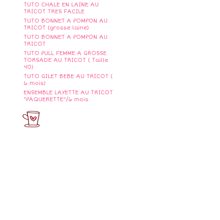
TUTO CHALE EN LAINE AU
TRICOT TRES FACILE
TUTO BONNET A POMPON AU
TRICOT (grosse laine)
TUTO BONNET A POMPON AU
TRICOT
TUTO PULL FEMME A GROSSE
TORSADE AU TRICOT ( Taille
40)
TUTO GILET BEBE AU TRICOT (
6 mois)
ENSEMBLE LAYETTE AU TRICOT
"PAQUERETTE"/6 mois