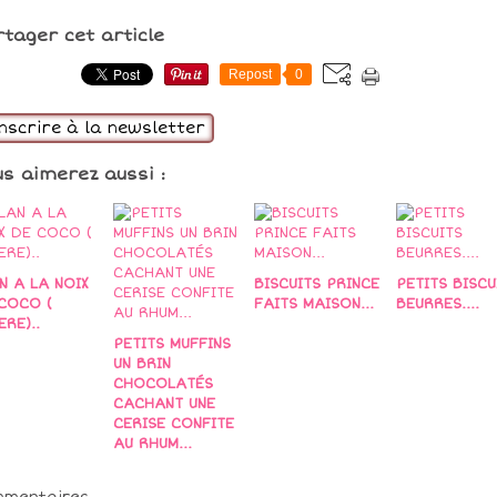
rtager cet article
Repost
0
inscrire à la newsletter
us aimerez aussi :
N A LA NOIX
BISCUITS PRINCE
PETITS BISCU
COCO (
FAITS MAISON...
BEURRES....
ERE)..
PETITS MUFFINS
UN BRIN
CHOCOLATÉS
CACHANT UNE
CERISE CONFITE
AU RHUM...
mmentaires