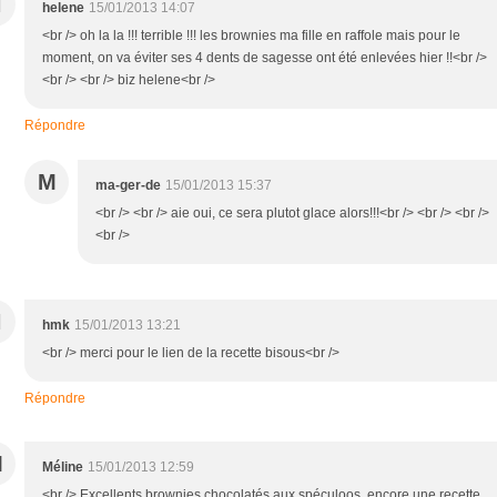
H
helene
15/01/2013 14:07
<br /> oh la la !!! terrible !!! les brownies ma fille en raffole mais pour le
moment, on va éviter ses 4 dents de sagesse ont été enlevées hier !!<br />
<br /> <br /> biz helene<br />
Répondre
M
ma-ger-de
15/01/2013 15:37
<br /> <br /> aie oui, ce sera plutot glace alors!!!<br /> <br /> <br />
<br />
H
hmk
15/01/2013 13:21
<br /> merci pour le lien de la recette bisous<br />
Répondre
M
Méline
15/01/2013 12:59
<br /> Excellents brownies chocolatés aux spéculoos, encore une recette