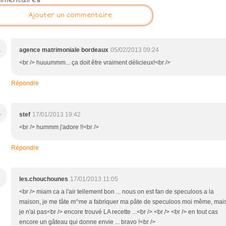
Ajouter un commentaire
A
agence matrimoniale bordeaux
05/02/2013 09:24
<br /> huuummm... ça doit être vraiment délicieux!<br />
Répondre
S
stef
17/01/2013 19:42
<br /> hummm j'adore !!<br />
Répondre
les.chouchounes
17/01/2013 11:05
<br /> miam ca a l'air tellement bon ... nous on est fan de speculoos a la
maison, je me tâte m^me a fabriquer ma pâte de speculoos moi même, mai
je n'ai pas<br /> encore trouvé LA recette ...<br /> <br /> <br /> en tout cas
encore un gâteau qui donne envie ... bravo !<br />