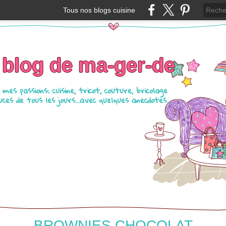
Tous nos blogs cuisine
 blog de ma-ger-de
mes passions: cuisine, tricot, couture, bricolage
ces de tous les jours...avec quelques anecdotes...
BROWNIES CHOCOLAT