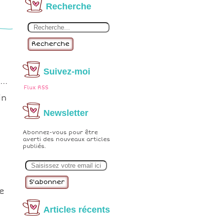
Recherche
Recherche
Suivez-moi
..
Flux RSS
in
Newsletter
Abonnez-vous pour être
averti des nouveaux articles
publiés.
E
m
a
i
l
e
Articles récents