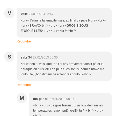
V
Valie
27/01/2013 05:47
<br /> J'admire ta ténacité mais, au final ça paie !<br /> <br />
<br /> BRAVO<br /> <br /> <br /> GROS BISOUS
ENSOLEILLES<br /> <br /> <br /> <br />
Répondre
S
sabri34
27/01/2013 05:30
<br /> ben tu vois que t'as fini pr y arriver!!et sans fr péter la
baraque en plus,lol!!!! en plus elles sont superbes,nravo ma
louloutte,,,,bon dimanche et tendres poutoux<br />
Répondre
M
ma-ger-de
27/01/2013 08:37
<br /> <br /> de gros bisous.. tu as vu? demain les
températures remontent? yes!!! <br /> <br /> <br />
<br />