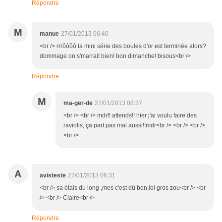
Répondre
M
manue
27/01/2013 06:40
<br /> rrrôôôô la mini série des boules d'or est terminée alors?
dommage on s'marrait bien! bon dimanche! bisous<br />
Répondre
M
ma-ger-de
27/01/2013 08:37
<br /> <br /> mdr!! attends!! hier j'ai voulu faire des
raviolis, ça part pas mal aussi!!mdr<br /> <br /> <br />
<br />
A
avisteste
27/01/2013 06:31
<br /> sa étais du long ,mes c'est dû bon,lol gros zou<br /> <br
/> <br /> Claire<br />
Répondre