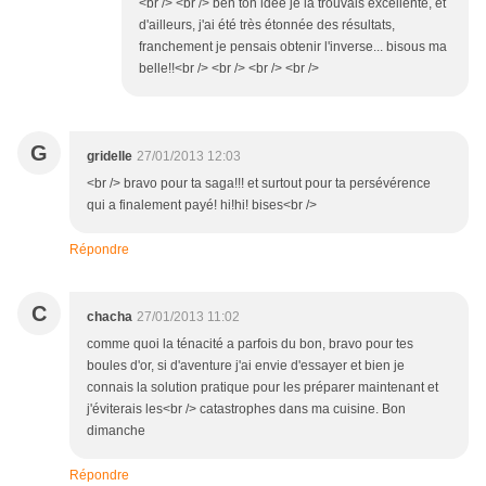
<br /> <br /> ben ton idée je la trouvais excellente, et
d'ailleurs, j'ai été très étonnée des résultats,
franchement je pensais obtenir l'inverse... bisous ma
belle!!<br /> <br /> <br /> <br />
G
gridelle
27/01/2013 12:03
<br /> bravo pour ta saga!!! et surtout pour ta persévérence
qui a finalement payé! hi!hi! bises<br />
Répondre
C
chacha
27/01/2013 11:02
comme quoi la ténacité a parfois du bon, bravo pour tes
boules d'or, si d'aventure j'ai envie d'essayer et bien je
connais la solution pratique pour les préparer maintenant et
j'éviterais les<br /> catastrophes dans ma cuisine. Bon
dimanche
Répondre