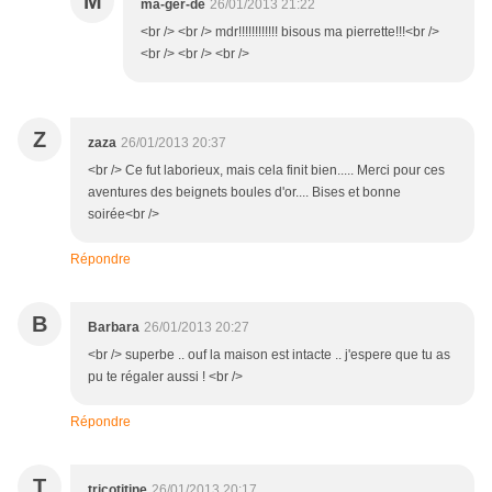
M
ma-ger-de
26/01/2013 21:22
<br /> <br /> mdr!!!!!!!!!!!! bisous ma pierrette!!!<br />
<br /> <br /> <br />
Z
zaza
26/01/2013 20:37
<br /> Ce fut laborieux, mais cela finit bien..... Merci pour ces
aventures des beignets boules d'or.... Bises et bonne
soirée<br />
Répondre
B
Barbara
26/01/2013 20:27
<br /> superbe .. ouf la maison est intacte .. j'espere que tu as
pu te régaler aussi ! <br />
Répondre
T
tricotitine
26/01/2013 20:17