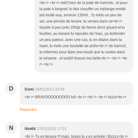
<br /> <br /> mdr!! ben de la pate de haricots.. et pour
la pate à beignet: tu fais chauffer un mélange moitié
lait moité eua, environ 130ml... t'y mets un peu de
sel, une pincée de levure. tu verses dans ce<br />
liquide à peu près 200gr de farine deriz gluant et tu
touilles, au besoin tu rajoutes de l'eau, ça doitrester
un peu pateux. avec une cas, tu en étales dans ta
main, tu mets une boulette de pirée<br /> de haricot,
tu refermes pour faire une boule que tu roules dans
le sésame.. et voilà!! bisous ma belle<br /> <br /> <br
/> <br />
D
Domi
28/01/2013 10:46
<br /> BRAVOOOOOOOOO loll <br /> <br /> <br /> bizzz<br />
Répondre
N
Nini68
27/01/2013 17:01
<br /> Tu es tenace !!! mais, bravo tu y es arrivée ! Bizzzz<br />