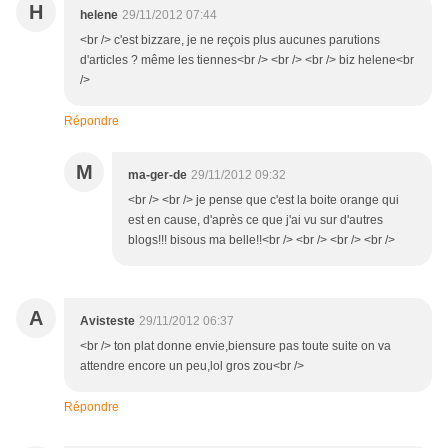
H
helene
29/11/2012 07:44
<br /> c'est bizzare, je ne reçois plus aucunes parutions
d'articles ? même les tiennes<br /> <br /> <br /> biz helene<br
/>
Répondre
M
ma-ger-de
29/11/2012 09:32
<br /> <br /> je pense que c'est la boite orange qui
est en cause, d'après ce que j'ai vu sur d'autres
blogs!!! bisous ma belle!!<br /> <br /> <br /> <br />
A
Avisteste
29/11/2012 06:37
<br /> ton plat donne envie,biensure pas toute suite on va
attendre encore un peu,lol gros zou<br />
Répondre