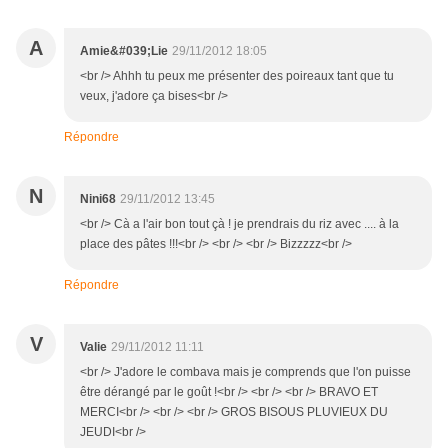
A
Amie&#039;Lie
29/11/2012 18:05
<br /> Ahhh tu peux me présenter des poireaux tant que tu
veux, j'adore ça bises<br />
Répondre
N
Nini68
29/11/2012 13:45
<br /> Cà a l'air bon tout çà ! je prendrais du riz avec .... à la
place des pâtes !!!<br /> <br /> <br /> Bizzzzz<br />
Répondre
V
Valie
29/11/2012 11:11
<br /> J'adore le combava mais je comprends que l'on puisse
être dérangé par le goût !<br /> <br /> <br /> BRAVO ET
MERCI<br /> <br /> <br /> GROS BISOUS PLUVIEUX DU
JEUDI<br />