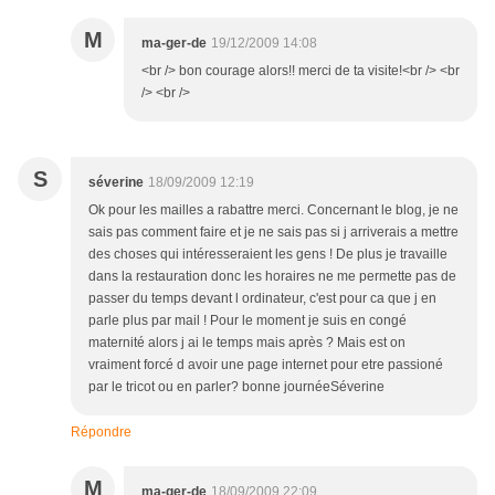
M
ma-ger-de
19/12/2009 14:08
<br /> bon courage alors!! merci de ta visite!<br /> <br
/> <br />
S
séverine
18/09/2009 12:19
Ok pour les mailles a rabattre merci. Concernant le blog, je ne
sais pas comment faire et je ne sais pas si j arriverais a mettre
des choses qui intéresseraient les gens ! De plus je travaille
dans la restauration donc les horaires ne me permette pas de
passer du temps devant l ordinateur, c'est pour ca que j en
parle plus par mail ! Pour le moment je suis en congé
maternité alors j ai le temps mais après ? Mais est on
vraiment forcé d avoir une page internet pour etre passioné
par le tricot ou en parler? bonne journéeSéverine
Répondre
M
ma-ger-de
18/09/2009 22:09