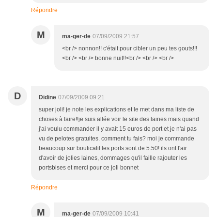
Répondre
M
ma-ger-de
07/09/2009 21:57
<br /> nonnon!! c'était pour cibler un peu tes gouts!!!
<br /> <br /> bonne nuit!!<br /> <br /> <br />
D
Didine
07/09/2009 09:21
super joli! je note les explications et le met dans ma liste de
choses à faire!!je suis allée voir le site des laines mais quand
j'ai voulu commander il y avait 15 euros de port et je n'ai pas
vu de pelotes gratuites. comment tu fais? moi je commande
beaucoup sur bouticafil les ports sont de 5.50! ils ont l'air
d'avoir de jolies laines, dommages qu'il faille rajouter les
portsbises et merci pour ce joli bonnet
Répondre
M
ma-ger-de
07/09/2009 10:41