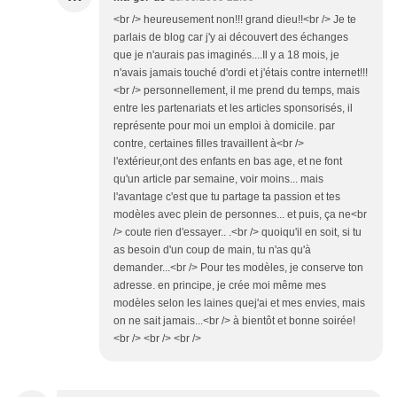
<br /> heureusement non!!! grand dieu!!<br /> Je te
parlais de blog car j'y ai découvert des échanges
que je n'aurais pas imaginés....Il y a 18 mois, je
n'avais jamais touché d'ordi et j'étais contre internet!!!
<br /> personnellement, il me prend du temps, mais
entre les partenariats et les articles sponsorisés, il
représente pour moi un emploi à domicile. par
contre, certaines filles travaillent à<br />
l'extérieur,ont des enfants en bas age, et ne font
qu'un article par semaine, voir moins... mais
l'avantage c'est que tu partage ta passion et tes
modèles avec plein de personnes... et puis, ça ne<br
/> coute rien d'essayer.. .<br /> quoiqu'il en soit, si tu
as besoin d'un coup de main, tu n'as qu'à
demander...<br /> Pour tes modèles, je conserve ton
adresse. en principe, je crée moi même mes
modèles selon les laines quej'ai et mes envies, mais
on ne sait jamais...<br /> à bientôt et bonne soirée!
<br /> <br /> <br />