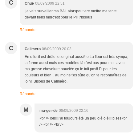
C
Chue
08/09/2009 22:51
je vais surveiller ma BAL alorspeut ere mettre ma tente
devant tiens mdrc'est pour le PIF?bisous
Répondre
C
Calimero
08/09/2009 20:03
En effet il est drôle, et original aussi! lolLa fleur est très sympa,
la forme aussi mais ces modèles-là c'est pas pour moi: avec
ma grosse chevelure bouclée ça le fait pas!! Et pour les
couleurs et bien... au moins t'es sûre qu'on te reconnaîtras de
loin! Bisous de Caliméro.
Répondre
M
ma-ger-de
08/09/2009 22:16
<br /> lol!!!! j'ai toujours été un peu olé olé!!! bises<br
/> <br /> <br />