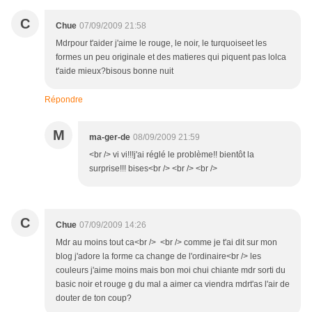
C
Chue
07/09/2009 21:58
Mdrpour t'aider j'aime le rouge, le noir, le turquoiseet les
formes un peu originale et des matieres qui piquent pas lolca
t'aide mieux?bisous bonne nuit
Répondre
M
ma-ger-de
08/09/2009 21:59
<br /> vi vi!!!j'ai réglé le problème!! bientôt la
surprise!!! bises<br /> <br /> <br />
C
Chue
07/09/2009 14:26
Mdr au moins tout ca<br /> <br /> comme je t'ai dit sur mon
blog j'adore la forme ca change de l'ordinaire<br /> les
couleurs j'aime moins mais bon moi chui chiante mdr sorti du
basic noir et rouge g du mal a aimer ca viendra mdrt'as l'air de
douter de ton coup?