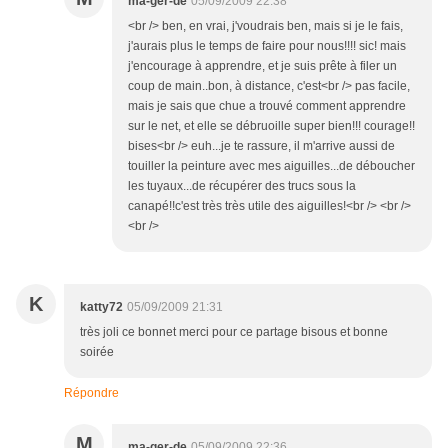
ma-ger-de
05/09/2009 22:38
<br /> ben, en vrai, j'voudrais ben, mais si je le fais,
j'aurais plus le temps de faire pour nous!!!! sic! mais
j'encourage à apprendre, et je suis prête à filer un
coup de main..bon, à distance, c'est<br /> pas facile,
mais je sais que chue a trouvé comment apprendre
sur le net, et elle se débruoille super bien!!! courage!!
bises<br /> euh...je te rassure, il m'arrive aussi de
touiller la peinture avec mes aiguilles...de déboucher
les tuyaux...de récupérer des trucs sous la
canapé!!c'est très très utile des aiguilles!<br /> <br />
<br />
K
katty72
05/09/2009 21:31
très joli ce bonnet merci pour ce partage bisous et bonne
soirée
Répondre
M
ma-ger-de
05/09/2009 22:36