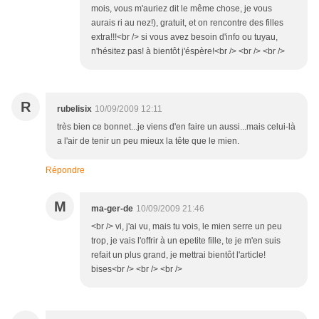
mois, vous m'auriez dit le même chose, je vous
aurais ri au nez!), gratuit, et on rencontre des filles
extra!!!<br /> si vous avez besoin d'info ou tuyau,
n'hésitez pas! à bientôt j'éspère!<br /> <br /> <br />
R
rubelisix
10/09/2009 12:11
très bien ce bonnet...je viens d'en faire un aussi...mais celui-là
a l'air de tenir un peu mieux la tête que le mien.
Répondre
M
ma-ger-de
10/09/2009 21:46
<br /> vi, j'ai vu, mais tu vois, le mien serre un peu
trop, je vais l'offrir à un epetite fille, te je m'en suis
refait un plus grand, je mettrai bientôt l'article!
bises<br /> <br /> <br />