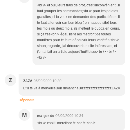
<br /> et oui, leurs frais de prot, c'est linconvénient...il
faut grouper les commandes;<br /> pour les pelotes
gratuites, si tu veux en demander des particulières, il
te faut aller voir sur leur blog ( en haut du site) tous
les mois ou deux mois, ils mettent le quotta en cours.
si ça t'es<br /> égal, ils te les mettront de toutes
manières pour te faire découvrir leurs variétés.<br />
sinon, regarde, j'ai découvert un site intéressant, et
j'en ai fait un article aujourd'hui!! bises<br /> <br />
<br />
Z
ZAZA
06/09/2009 10:30
Et il te va à merveilleBon dimancheBizzzzzzzzzzzzzzzzzZAZA
Répondre
M
ma-ger-de
06/09/2009 10:34
<br /> cool!!! merci!<br /> <br /> <br />