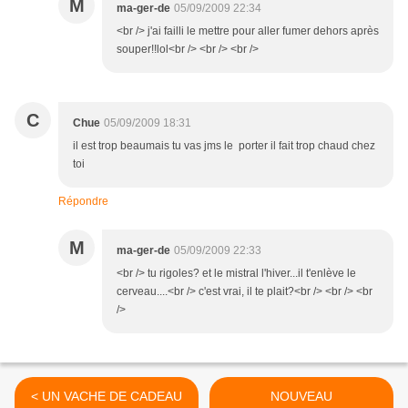
M
ma-ger-de
05/09/2009 22:34
<br /> j'ai failli le mettre pour aller fumer dehors après
souper!!lol<br /> <br /> <br />
C
Chue
05/09/2009 18:31
il est trop beaumais tu vas jms le porter il fait trop chaud chez
toi
Répondre
M
ma-ger-de
05/09/2009 22:33
<br /> tu rigoles? et le mistral l'hiver...il t'enlève le
cerveau....<br /> c'est vrai, il te plait?<br /> <br /> <br
/>
< UN VACHE DE CADEAU
NOUVEAU