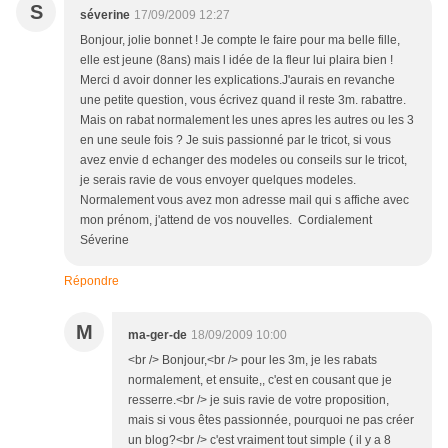
S
séverine
17/09/2009 12:27
Bonjour, jolie bonnet ! Je compte le faire pour ma belle fille,
elle est jeune (8ans) mais l idée de la fleur lui plaira bien !
Merci d avoir donner les explications.J'aurais en revanche
une petite question, vous écrivez quand il reste 3m. rabattre.
Mais on rabat normalement les unes apres les autres ou les 3
en une seule fois ? Je suis passionné par le tricot, si vous
avez envie d echanger des modeles ou conseils sur le tricot,
je serais ravie de vous envoyer quelques modeles.
Normalement vous avez mon adresse mail qui s affiche avec
mon prénom, j'attend de vos nouvelles. Cordialement
Séverine
Répondre
M
ma-ger-de
18/09/2009 10:00
<br /> Bonjour,<br /> pour les 3m, je les rabats
normalement, et ensuite,, c'est en cousant que je
resserre.<br /> je suis ravie de votre proposition,
mais si vous êtes passionnée, pourquoi ne pas créer
un blog?<br /> c'est vraiment tout simple ( il y a 8