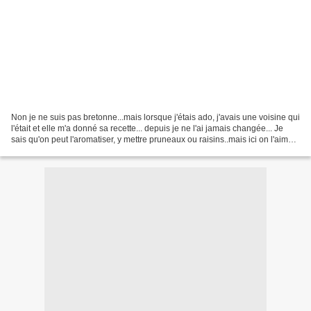
Non je ne suis pas bretonne...mais lorsque j'étais ado, j'avais une voisine qui
l'était et elle m'a donné sa recette... depuis je ne l'ai jamais changée... Je
sais qu'on peut l'aromatiser, y mettre pruneaux ou raisins..mais ici on l'aime
nature... La...