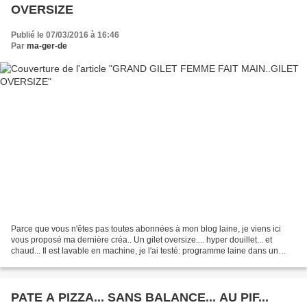
OVERSIZE
Publié le 07/03/2016 à 16:46
Par
ma-ger-de
Parce que vous n'êtes pas toutes abonnées à mon blog laine, je viens ici
vous proposé ma dernière créa.. Un gilet oversize.... hyper douillet... et
chaud... Il est lavable en machine, je l'ai testé: programme laine dans un
filet.. rien n'a bougé. (Je...
PATE A PIZZA... SANS BALANCE... AU PIF...