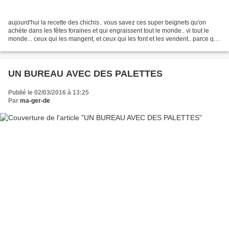
aujourd'hui la recette des chichis.. vous savez ces super beignets qu'on
achète dans les fêtes foraines et qui engraissent tout le monde.. vi tout le
monde... ceux qui les mangent, et ceux qui les font et les vendent.. parce que
vous savez avec quoi c'est...
UN BUREAU AVEC DES PALETTES
Publié le 02/03/2016 à 13:25
Par
ma-ger-de