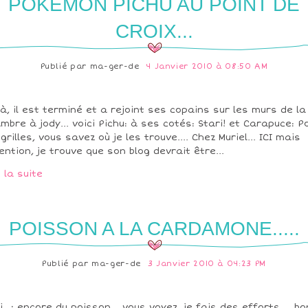
POKEMON PICHU AU POINT DE
CROIX...
Publié par
ma-ger-de
4 Janvier 2010 à 08:50 AM
là, il est terminé et a rejoint ses copains sur les murs de la
mbre à jody... voici Pichu: à ses cotés: Stari! et Carapuce: P
 grilles, vous savez où je les trouve.... Chez Muriel... ICI mais
ention, je trouve que son blog devrait être...
e la suite
POISSON A LA CARDAMONE.....
Publié par
ma-ger-de
3 Janvier 2010 à 04:23 PM
i...; encore du poisson... vous voyez, je fais des efforts.... bo