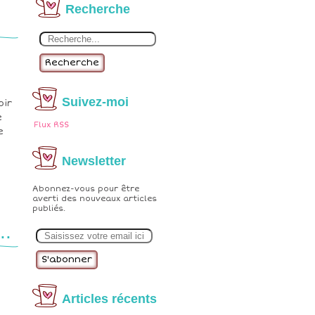
Recherche
Recherche
Suivez-moi
oir
e
Flux RSS
e
Newsletter
Abonnez-vous pour être
averti des nouveaux articles
publiés.
E
..
m
a
i
l
Articles récents