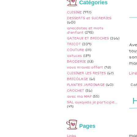
Catégories
CUISINE
(997)
DESSERTS et SUCRERIES
(601)
anecdotes et mots
d'enfant
(295)
GATEAUX ET BRIOCHES
(266)
TRICOT
(209)
Ave
COUTURE
(171)
tou
astuces
(139)
son
BRODERIE
(113)
man
vous m'avez offert
(93)
Lir
CUISINER LES RESTES
(67)
BRICOLAGE
(61)
PLANTES JARDINAGE
(60)
Ca
CROCHET
(56)
avec ma MAP
(55)
H
SAL auxquels je participe....
(49)
Pages
mam
Links