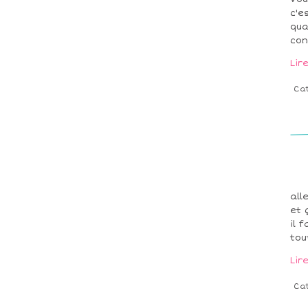
c'e
qua
con
Lir
Ca
all
et 
il 
tou
Lir
Ca