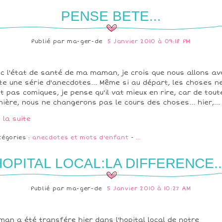
PENSE BETE...
Publié par
ma-ger-de
5 Janvier 2010 à 09:18 PM
c l'état de santé de ma maman, je crois que nous allons av
te une série d'anecdotes... Même si au départ, les choses n
t pas comiques, je pense qu'il vat mieux en rire, car de tout
ière, nous ne changerons pas le cours des choses... hier,...
e la suite
tégories :
anecdotes et mots d'enfant
-
…
OPITAL LOCAL:LA DIFFERENCE..
Publié par
ma-ger-de
5 Janvier 2010 à 10:27 AM
an a été transfére hier dans l'hopital local de notre