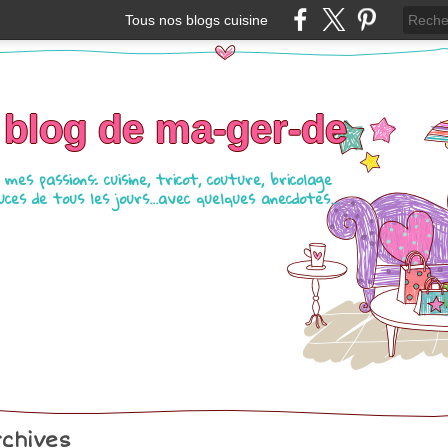
Tous nos blogs cuisine
 blog de ma-ger-de
mes passions: cuisine, tricot, couture, bricolage
ces de tous les jours...avec quelques anecdotes...
chives