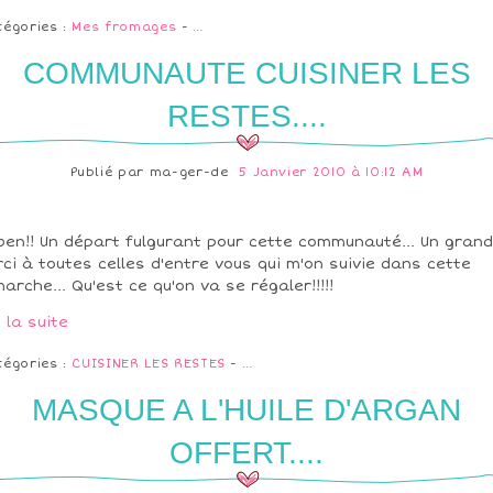
tégories :
Mes fromages
-
…
COMMUNAUTE CUISINER LES
RESTES....
Publié par
ma-ger-de
5 Janvier 2010 à 10:12 AM
ben!! Un départ fulgurant pour cette communauté... Un grand
ci à toutes celles d'entre vous qui m'on suivie dans cette
arche... Qu'est ce qu'on va se régaler!!!!!
e la suite
tégories :
CUISINER LES RESTES
-
…
MASQUE A L'HUILE D'ARGAN
OFFERT....