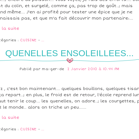
st du colin, et surgelé, comme ça, pas trop de goût..; mais
nd même... J'en ai profité pour tester une épice que je ne
naissais pas, et que m'a fait découvrir mon partenaire:...
e la suite
tégories :
CUISINE
-
…
QUENELLES ENSOLEILLEES...
Publié par
ma-ger-de
2 Janvier 2010 à 10:44 PM
ez , c'est bon maintenant... quelques bouillons, quelques tisa
ça repart..; en plus, le froid est de retour, l'école reprend lun
faut tenir le coup... les quenelles, on adore..; les courgettes,
t le monde.. alors on triche un peu......
e la suite
tégories :
CUISINE
-
…