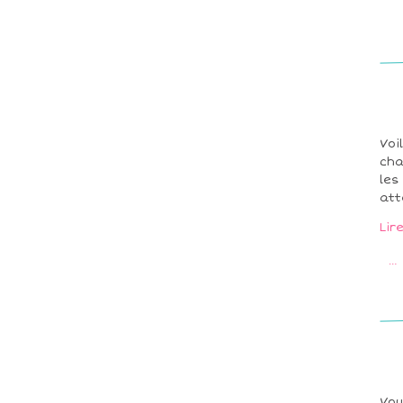
Voi
cha
les
att
Lir
…
Vou