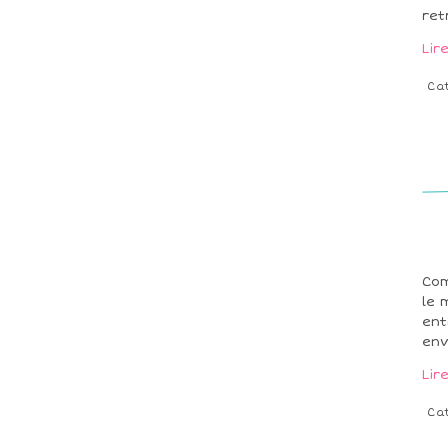
ret
Lir
Ca
Com
le 
ent
env
Lir
Ca