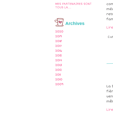
com
MES PARTENAIRES SONT
TOUS LA....
méd
ret
fami
Archives
Lir
2020
2019
Ca
2018
2017
2016
2015
2014
2013
2012
2011
2010
2009
La 
fiè
uen
mêm
Lir