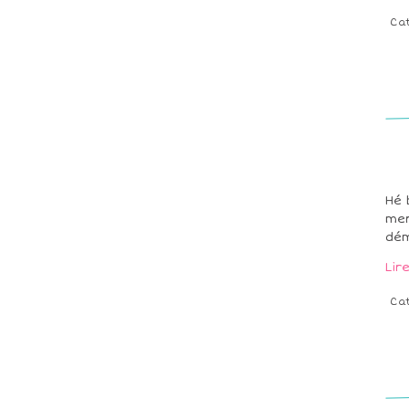
Ca
Hé 
mer
dém
Lir
Ca