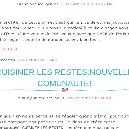
Publié par
ma-ger-de
4 Janvier 2010 à 06:02 PM
r profiter de cette offre, c'est sur le site de daniel jouvanc
il vous faut aller: ICI un masque enrichi à l'huile d'argan vous
 offert.. d'une valeur de 24€. vous n'avez que 3,95€ de frais 
t à régler... pour le demander, suivez bien les...
e la suite
tégories :
ODR et BONS PLANS
-
…
CUISINER LES RESTES:NOUVELL
COMUNAUTE!
Publié par
ma-ger-de
4 Janvier 2010 à 10:38 AM
r que rien ne se perde et se régaler quand même.. pour qu'
sse partager nos petits trucs, je viens de créer cette
munauté: CUISINER LES RESTES J'espère que nous nous y