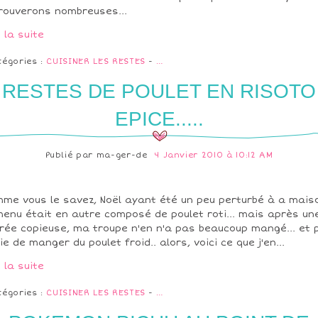
rouverons nombreuses...
e la suite
tégories :
CUISINER LES RESTES
-
…
RESTES DE POULET EN RISOTO
EPICE.....
Publié par
ma-ger-de
4 Janvier 2010 à 10:12 AM
me vous le savez, Noël ayant été un peu perturbé à a mais
menu était en autre composé de poulet roti... mais après un
rée copieuse, ma troupe n'en n'a pas beaucoup mangé... et 
ie de manger du poulet froid.. alors, voici ce que j'en...
e la suite
tégories :
CUISINER LES RESTES
-
…