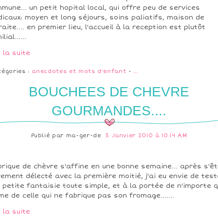
mune... un petit hopital local, qui offre peu de services
icaux: moyen et long séjours, soins paliatifs, maison de
raite.... en premier lieu, l'accueil à la reception est plutôt
lial......
e la suite
tégories :
anecdotes et mots d'enfant
-
…
BOUCHEES DE CHEVRE
GOURMANDES....
Publié par
ma-ger-de
5 Janvier 2010 à 10:14 AM
brique de chèvre s'affine en une bonne semaine... après s'êt
rement délecté avec la première moitié, j'ai eu envie de test
 petite fantaisie toute simple, et à la portée de n'importe qu
e de celle qui ne fabrique pas son fromage.......
e la suite