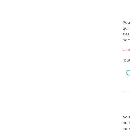
Pou
qu'
est
por
Lir
Ca
pou
pui
com