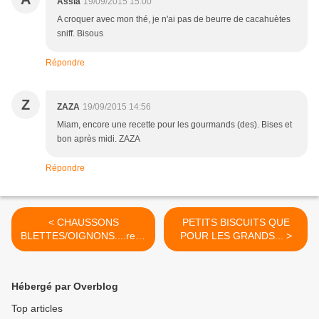
Assia
19/09/2015 15:00
A croquer avec mon thé, je n'ai pas de beurre de cacahuètes
sniff. Bisous
Répondre
Z
ZAZA
19/09/2015 14:56
Miam, encore une recette pour les gourmands (des). Bises et
bon après midi. ZAZA
Répondre
< CHAUSSONS
PETITS BISCUITS QUE
BLETTES/OIGNONS....rece
POUR LES GRANDS... >
tte sans beurre.
Hébergé par Overblog
Top articles