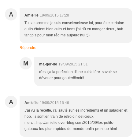
A
Amie'lie
19/09/2015 17:28
Tu sais comme je suis consciencieuse lol, pour être certaine
qu'ils étaient bien cuits et bons j'ai dû en manger deux , bah
tant pis pour mon régime aujourd'hui :))
Répondre
M
ma-ger-de
19/09/2015 21:31
c'est ça la perfection d'une cuisinière: savoir se
dévouer pour gouter!!!mdr!!
A
Amie'lie
19/09/2015 16:46
J'ai vu la recette, j'ai sauté sur les ingrédients et un saladier, et
hop, ils sont en train de refroidir, délicieux,
merci...http://amielie.over-blog.com/2015/09/les-petits-
gateaux-les-plus-rapides-du-monde-enfin-presque.html